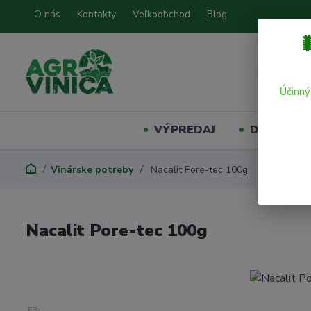
O nás
Kontakty
Veľkoobchod
Blog

Účinný
VÝPREDAJ
Domáci mil
Vinárske potreby
Nacalit Pore-tec 100g
Nacalit Pore-tec 100g