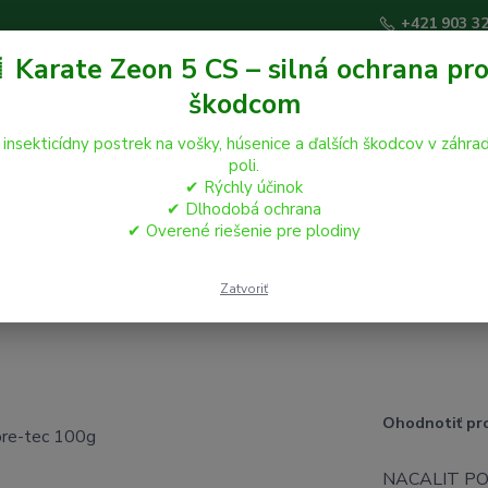
+421 903 3
 Karate Zeon 5 CS – silná ochrana pro
škodcom
Hľadať
 insekticídny postrek na vošky, húsenice a ďalších škodcov v záhrad
poli.
✔ Rýchly účinok
áčikovia
Hospodárske zvieratá
Záhrada
✔ Dlhodobá ochrana
✔ Overené riešenie pre plodiny
Zatvoriť
Ohodnotiť pr
NACALIT POR