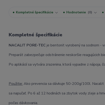
Kompletné špecifikácie
Hodnotenie
0
Kompletné špecifikácie
NACALIT PORE-TEC
je bentonit vyrobený na sodnom - v
Preparát zabezpečuje odstránenie neskoršie reagujúcich bie
Po aplikácií sa vytvára zrazenina, ktorá vypadne z nápoja, čo
Použitie:
Ako prevencia sa dávkuje 50-200g/100l. Nacalit 
sa napučať. Po 6 až 12 hodinách sa zbytok vody zleje a h
počas dávkovania.