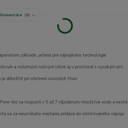
Komentáre
0
apenatom základe, určený pre nápojárske technológie.
lkovín a ostatných rušivých látok aj v prostredí s vysokým pH.
 je dôležité pri ošetrení ovocných štiav.
Pore-tec sa rozpustí v 5 až 7 n§sobnom množstve vody a nechá
mota sa za neustáleho miešania pridáva do ošetrovaného nápoja