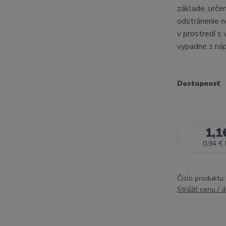
základe, urče
odstránenie ne
v prostredí s 
vypadne z nápo
Dostupnosť
1,1
0,94 €
Číslo produktu:
Strážiť cenu / 