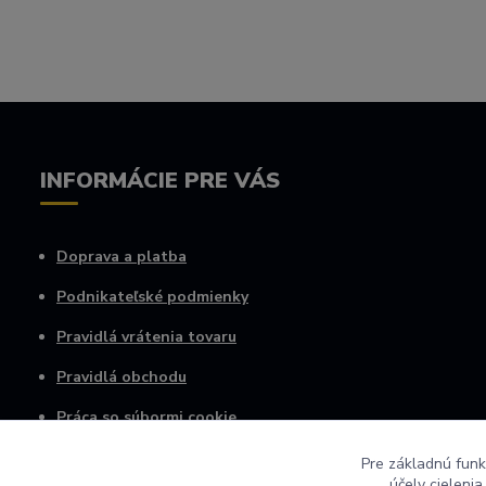
INFORMÁCIE PRE VÁS
Doprava a platba
Podnikateľské podmienky
Pravidlá vrátenia tovaru
Pravidlá obchodu
Práca so súbormi cookie
Osobné informácie
Pre základnú funk
účely cieleni