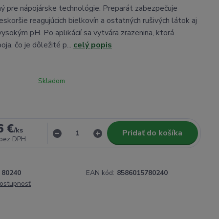
ný pre nápojárske technológie. Preparát zabezpečuje
skoršie reagujúcich bielkovín a ostatných rušivých látok aj
vysokým pH. Po aplikácií sa vytvára zrazenina, ktorá
ja, čo je dôležité p...
celý popis
Skladom
6 €
/
ks
Pridať do košíka
bez DPH
80240
EAN kód:
8586015780240
dostupnosť