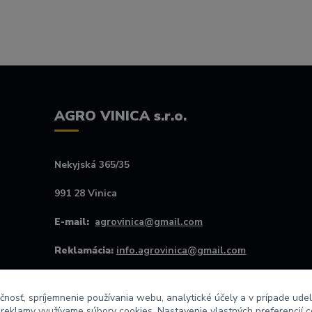
AGRO VINICA s.r.o.
Nekyjská 365/35
991 28 Vinica
E-mail:
agrovinica@gmail.com
Reklamácia:
info.agrovinica@gmail.com
Kontakt #:
+421907256445
čnosť, spríjemnenie používania webu, analytické účely a v prípade udel
Po - Pia od 8:00 do 16:00
a reklamy využívame súbory cookies. Nastavenie vlastných preferencií 