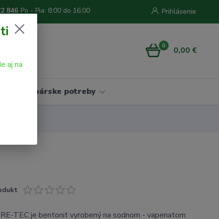
22 846
Po - Pia: 8:00 do 16:00
Prihlásenie
ti
0
0,00 €
e aj na
Vinárske potreby
odukt
E-TEC je bentonit vyrobený na sodnom - vapenatom