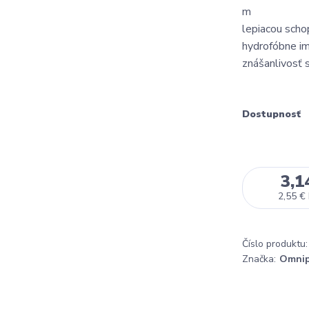
m Klasick
lepiacou scho
hydrofóbne im
znášanlivosť s
Dostupnosť
3,1
2,55 €
Číslo produktu:
Značka:
Omnip