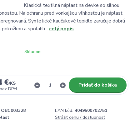
á textilná náplasť na cievke so silnou
pnosťou. Na ochranu pred vonkajšou vlhkosťou je náplasť
pregnovaná. Syntetické kaučukové lepidlo zaručuje dobrú
 pokožkou a spoľahli...
celý popis
Skladom
4 €
/
KS
Pridať do košíka
bez DPH
OBC003328
EAN kód:
4049500702751
last
Strážiť cenu / dostupnosť