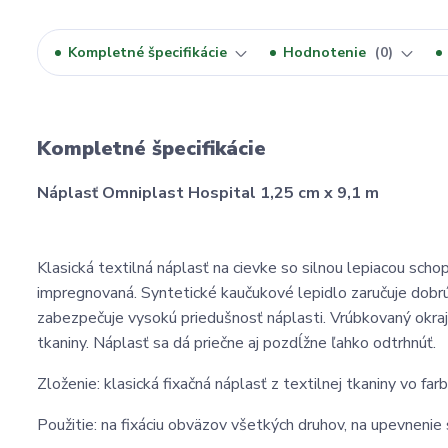
Kompletné špecifikácie
Hodnotenie
0
Kompletné špecifikácie
Náplasť Omniplast Hospital 1,25 cm x 9,1 m
Klasická textilná náplasť na cievke so silnou lepiacou sch
impregnovaná. Syntetické kaučukové lepidlo zaručuje dobrú
zabezpečuje vysokú priedušnosť náplasti. Vrúbkovaný okraj
tkaniny. Náplasť sa dá priečne aj pozdĺžne ľahko odtrhnúť.
Zloženie: klasická fixačná náplasť z textilnej tkaniny vo
Použitie: na fixáciu obväzov všetkých druhov, na upevnenie 