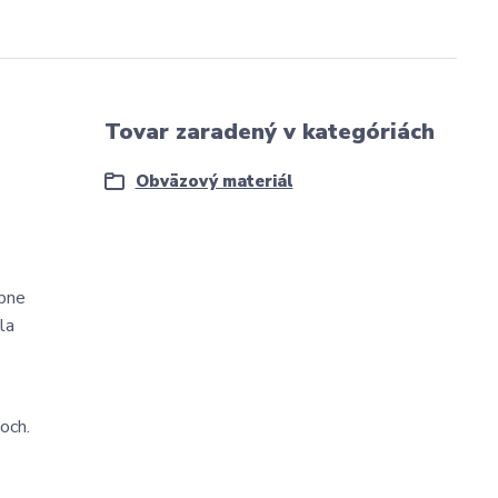
Tovar zaradený v kategóriách
Obväzový materiál
óbne
la
och.