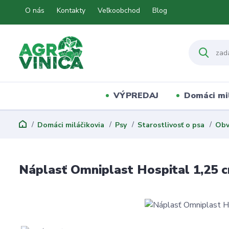
O nás
Kontakty
Veľkoobchod
Blog

Účinný
VÝPREDAJ
Domáci mil
Domáci miláčikovia
Psy
Starostlivosť o psa
Obv
Náplasť Omniplast Hospital 1,25 c