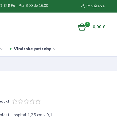
22 846
Po - Pia: 8:00 do 16:00
Prihlásenie
ti
0
0,00 €
e aj na
Vinárske potreby
odukt
last Hospital 1,25 cm x 9,1