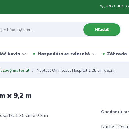
+421 903 3
 Karate Zeon 5 CS – silná ochrana pro
škodcom
Hľadať
 insekticídny postrek na vošky, húsenice a ďalších škodcov v záhrad
poli.
✔ Rýchly účinok
áčikovia
Hospodárske zvieratá
Záhrada
✔ Dlhodobá ochrana
✔ Overené riešenie pre plodiny
äzový materiál
Náplasť Omniplast Hospital 1,25 cm x 9,2 m
Zatvoriť
m x 9,2 m
Ohodnotiť pr
Náplasť Omnip