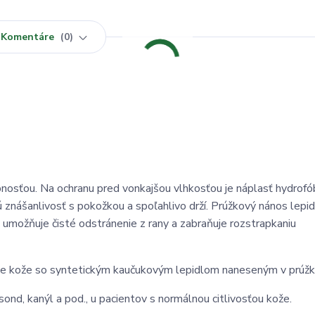
Komentáre
0
opnosťou. Na ochranu pred vonkajšou vlhkosťou je náplasť hydrof
 znášanlivosť s pokožkou a spoľahlivo drží. Prúžkový nános lepid
 umožňuje čisté odstránenie z rany a zabraňuje rozstrapkaniu
 farbe kože so syntetickým kaučukovým lepidlom naneseným v prúžk
sond, kanýl a pod., u pacientov s normálnou citlivosťou kože.