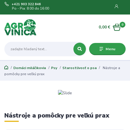
+421 903 322 846
Po - Pia: 8:00 do 16:00
0
0,00 €
Menu
Domáci miláčikovia
Psy
Starostlivosť o psa
Nástroje a
pomôcky pre veľkú prax
Nástroje a pomôcky pre veľkú prax