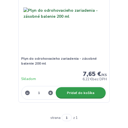
Plyn do odrohovacieho zariadenia - zásobné
balenie 200 ml
7,65 €
/
KS
Skladom
6,22 €
bez DPH
Pridať do košíka
strana
z 1