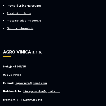
Pravidlá vrátenia tovaru
Pravidlá obchodu
Práca so súbormi cookie
Osobné informácie
AGRO VINICA s.r.o.
Nekyjská 365/35
991 28 Vinica
E-mail:
agrovinica@gmail.com
Reklamácia:
info.agrovinica@gmail.com
Kontakt #:
+421907256445