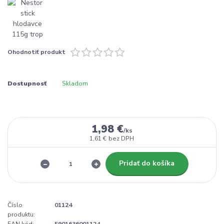
Ohodnotiť produkt
Dostupnosť
Skladom
1,98 €
/
ks
1,61 €
bez DPH
Pridať do košíka
Číslo
01124
produktu:
EAN kód:
5901636001124