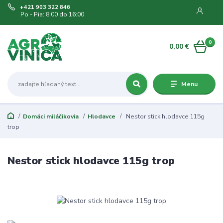
+421 903 322 846
Po - Pia: 8:00 do 16:00
0
0,00 €
Menu
Domáci miláčikovia
Hlodavce
Nestor stick hlodavce 115g
trop
Nestor stick hlodavce 115g trop