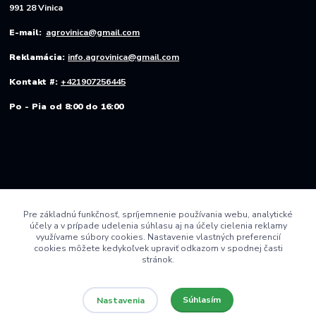
991 28 Vinica
E-mail:
agrovinica@gmail.com
Reklamácia:
info.agrovinica@gmail.com
Kontakt #:
+421907256445
Po - Pia od 8:00 do 16:00
Pre základnú funkčnosť, spríjemnenie používania webu, analytické
účely a v prípade udelenia súhlasu aj na účely cielenia reklamy
využívame súbory cookies. Nastavenie vlastných preferencií
cookies môžete kedykoľvek upraviť odkazom v spodnej časti
stránok.
Súhlasím
Nastavenia