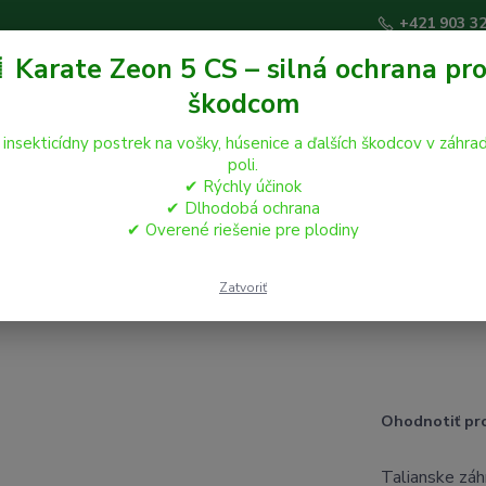
+421 903 3
 Karate Zeon 5 CS – silná ochrana pro
škodcom
Hľadať
 insekticídny postrek na vošky, húsenice a ďalších škodcov v záhrad
poli.
✔ Rýchly účinok
áčikovia
Hospodárske zvieratá
Záhrada
✔ Dlhodobá ochrana
✔ Overené riešenie pre plodiny
Zatvoriť
Ohodnotiť pr
Talianske zá