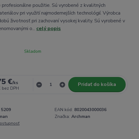
é profesionálne použitie. Sú vyrobené z kvalitných
teriálov pri využití najmodernejších technológií. Výrobca
dobú životnosť pri zachovaní vysokej kvality. Sú vyrobené v
renomovanými o...
celý popis
Skladom
75 €
/
ks
Pridať do košíka
€
bez DPH
5209
EAN kód:
8020043000036
man
Značka:
Archman
dostupnosť