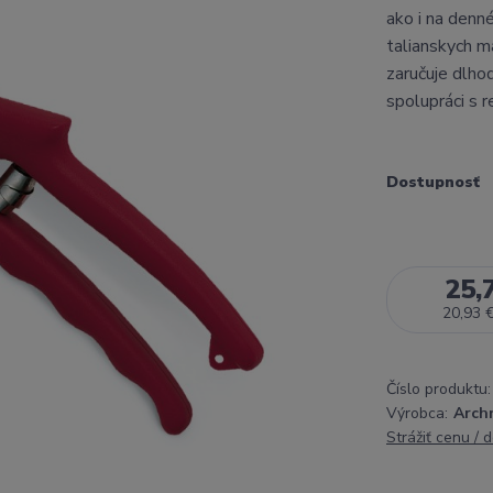
ako i na denn
talianskych ma
zaručuje dlho
spolupráci s 
Dostupnosť
25,
20,93 
Číslo produktu:
Výrobca:
Arch
Strážiť cenu / 