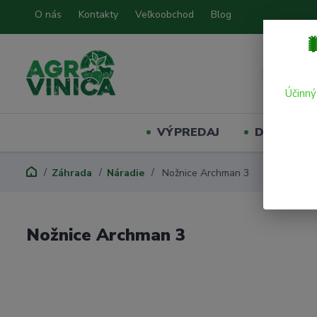
O nás
Kontakty
Veľkoobchod
Blog

Účinný
VÝPREDAJ
Domáci mil
Záhrada
Náradie
Nožnice Archman 3
Nožnice Archman 3