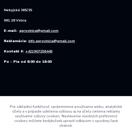
Nekyjská 365/35
991 28 Vinica
E-mail:
agrovinica@gmail.com
Reklamácia:
info.agrovinica@gmail.com
Kontakt #:
+421907256445
Po - Pia od 8:00 do 16:00
Pre základnú funkčnosť, spríjemnenie používania webu, analytické
účely a v prípade udelenia súhlasu aj na účely cielenia reklamy
využívame súbory cookies. Nastavenie vlastných preferencií
cookies môžete kedykoľvek upraviť odkazom v spodnej časti
stránok.