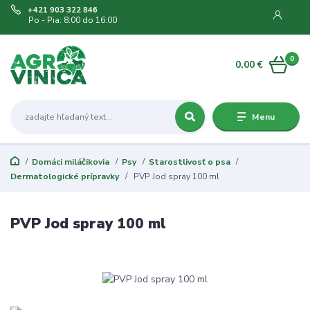
+421 903 322 846
Po - Pia: 8:00 do 16:00
0
0,00 €
Menu
Domáci miláčikovia
Psy
Starostlivosť o psa
Dermatologické prípravky
PVP Jod spray 100 ml
PVP Jod spray 100 ml