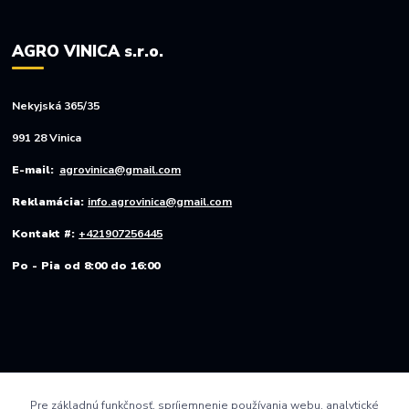
AGRO VINICA s.r.o.
Nekyjská 365/35
991 28 Vinica
E-mail:
agrovinica@gmail.com
Reklamácia:
info.agrovinica@gmail.com
Kontakt #:
+421907256445
Po - Pia od 8:00 do 16:00
Pre základnú funkčnosť, spríjemnenie používania webu, analytické