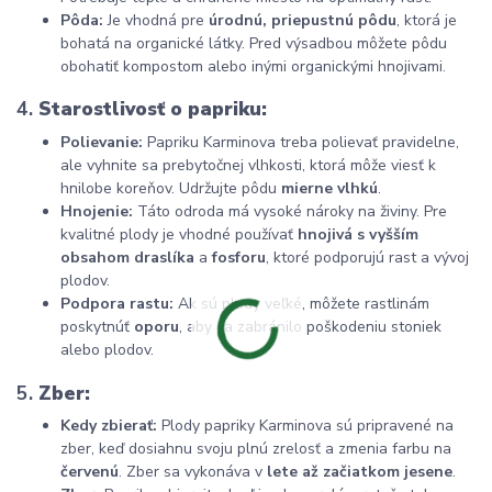
Pôda:
Je vhodná pre
úrodnú, priepustnú pôdu
, ktorá je
bohatá na organické látky. Pred výsadbou môžete pôdu
obohatiť kompostom alebo inými organickými hnojivami.
4.
Starostlivosť o papriku:
Polievanie:
Papriku Karminova treba polievať pravidelne,
ale vyhnite sa prebytočnej vlhkosti, ktorá môže viesť k
hnilobe koreňov. Udržujte pôdu
mierne vlhkú
.
Hnojenie:
Táto odroda má vysoké nároky na živiny. Pre
kvalitné plody je vhodné používať
hnojivá s vyšším
obsahom draslíka
a
fosforu
, ktoré podporujú rast a vývoj
plodov.
Podpora rastu:
Ak sú plody veľké, môžete rastlinám
poskytnúť
oporu
, aby sa zabránilo poškodeniu stoniek
alebo plodov.
5.
Zber:
Kedy zbierať:
Plody papriky Karminova sú pripravené na
zber, keď dosiahnu svoju plnú zrelosť a zmenia farbu na
červenú
. Zber sa vykonáva v
lete až začiatkom jesene
.