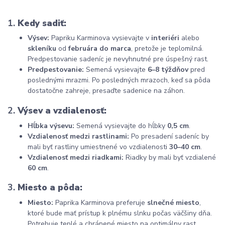
1.
Kedy sadiť:
Výsev:
Papriku Karminova vysievajte v
interiéri
alebo
skleníku
od
februára do marca
, pretože je teplomilná.
Predpestovanie sadeníc je nevyhnutné pre úspešný rast.
Predpestovanie:
Semená vysievajte
6–8 týždňov
pred
poslednými mrazmi. Po posledných mrazoch, keď sa pôda
dostatočne zahreje, presaďte sadenice na záhon.
2.
Výsev a vzdialenosť:
Hĺbka výsevu:
Semená vysievajte do hĺbky
0,5 cm
.
Vzdialenosť medzi rastlinami:
Po presadení sadeníc by
mali byť rastliny umiestnené vo vzdialenosti
30–40 cm
.
Vzdialenosť medzi riadkami:
Riadky by mali byť vzdialené
60 cm
.
3.
Miesto a pôda:
Miesto:
Paprika Karminova preferuje
slnečné miesto
,
ktoré bude mať prístup k plnému slnku počas väčšiny dňa.
Potrebuje teplé a chránené miesto na optimálny rast.