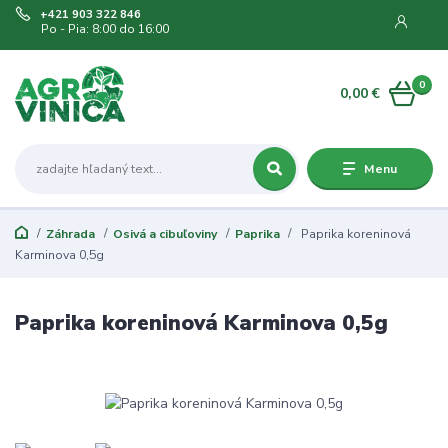
+421 903 322 846
Po - Pia: 8:00 do 16:00
0
0,00 €
Menu
Záhrada
Osivá a cibuľoviny
Paprika
Paprika koreninová
Karminova 0,5g
Paprika koreninová Karminova 0,5g