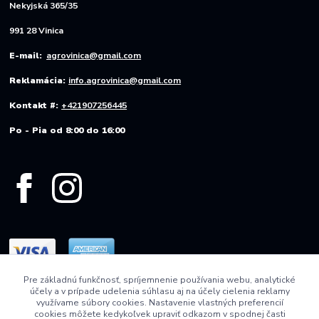
Nekyjská 365/35
991 28 Vinica
E-mail:
agrovinica@gmail.com
Reklamácia:
info.agrovinica@gmail.com
Kontakt #:
+421907256445
Po - Pia od 8:00 do 16:00
Pre základnú funkčnosť, spríjemnenie používania webu, analytické
účely a v prípade udelenia súhlasu aj na účely cielenia reklamy
využívame súbory cookies. Nastavenie vlastných preferencií
cookies môžete kedykoľvek upraviť odkazom v spodnej časti