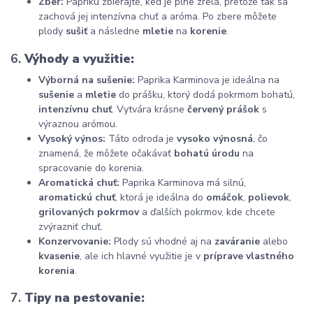
Zber:
Papriku zbierajte, keď je plne zrelá, pretože tak sa
zachová jej intenzívna chuť a aróma. Po zbere môžete
plody
sušiť
a následne
mletie
na
korenie
.
6.
Výhody a využitie:
Výborná na sušenie:
Paprika Karminova je ideálna na
sušenie
a
mletie
do prášku, ktorý dodá pokrmom bohatú,
intenzívnu chuť
. Vytvára krásne
červený prášok
s
výraznou arómou.
Vysoký výnos:
Táto odroda je
vysoko výnosná
, čo
znamená, že môžete očakávať
bohatú úrodu
na
spracovanie do korenia.
Aromatická chuť:
Paprika Karminova má silnú,
aromatickú chuť
, ktorá je ideálna do
omáčok
,
polievok
,
grilovaných pokrmov
a ďalších pokrmov, kde chcete
zvýrazniť chuť.
Konzervovanie:
Plody sú vhodné aj na
zaváranie
alebo
kvasenie
, ale ich hlavné využitie je v
príprave vlastného
korenia
.
7.
Tipy na pestovanie: