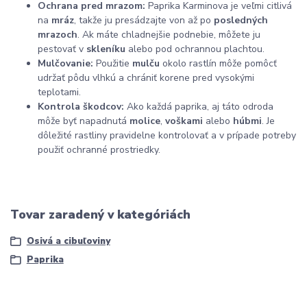
Ochrana pred mrazom:
Paprika Karminova je veľmi citlivá
na
mráz
, takže ju presádzajte von až po
posledných
mrazoch
. Ak máte chladnejšie podnebie, môžete ju
pestovať v
skleníku
alebo pod ochrannou plachtou.
Mulčovanie:
Použitie
mulču
okolo rastlín môže pomôcť
udržať pôdu vlhkú a chrániť korene pred vysokými
teplotami.
Kontrola škodcov:
Ako každá paprika, aj táto odroda
môže byť napadnutá
molice
,
voškami
alebo
húbmi
. Je
dôležité rastliny pravidelne kontrolovať a v prípade potreby
použiť ochranné prostriedky.
Tovar zaradený v kategóriách
Osivá a cibuľoviny
Paprika