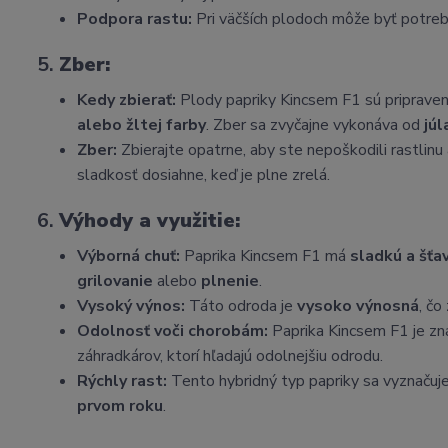
Podpora rastu:
Pri väčších plodoch môže byť potrebn
5.
Zber:
Kedy zbierať:
Plody papriky Kincsem F1 sú pripravené
alebo žltej farby
. Zber sa zvyčajne vykonáva od
jú
Zber:
Zbierajte opatrne, aby ste nepoškodili rastlinu 
sladkosť dosiahne, keď je plne zrelá.
6.
Výhody a využitie:
Výborná chuť:
Paprika Kincsem F1 má
sladkú a šťa
grilovanie
alebo
plnenie
.
Vysoký výnos:
Táto odroda je
vysoko výnosná
, čo
Odolnosť voči chorobám:
Paprika Kincsem F1 je z
záhradkárov, ktorí hľadajú odolnejšiu odrodu.
Rýchly rast:
Tento hybridný typ papriky sa vyznačuje
prvom roku
.