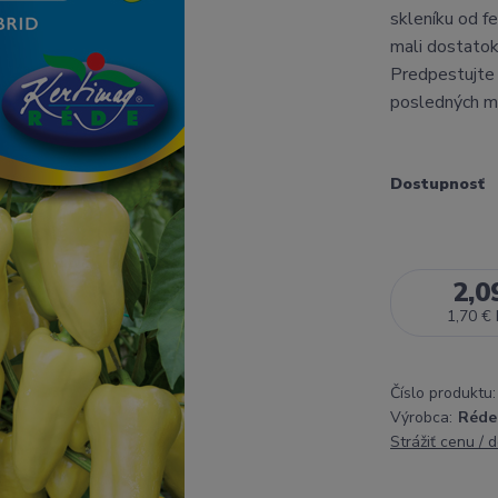
skleníku od f
mali dostatok
Predpestujte 
posledných mr
Dostupnosť
2,0
1,70 €
Číslo produktu:
Výrobca:
Réde
Strážiť cenu / 