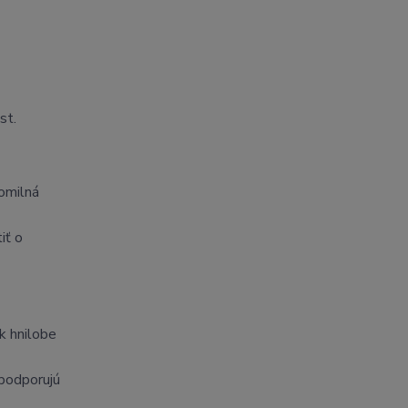
st.
lomilná
iť o
 k hnilobe
 podporujú