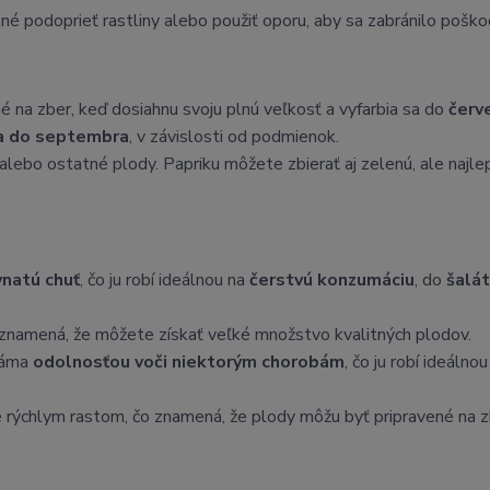
é podoprieť rastliny alebo použiť oporu, aby sa zabránilo poško
 na zber, keď dosiahnu svoju plnú veľkosť a vyfarbia sa do
červ
la do septembra
, v závislosti od podmienok.
alebo ostatné plody. Papriku môžete zbierať aj zelenú, ale najlep
vnatú chuť
, čo ju robí ideálnou na
čerstvú konzumáciu
, do
šalá
 znamená, že môžete získať veľké množstvo kvalitných plodov.
náma
odolnosťou voči niektorým chorobám
, čo ju robí ideálnou
 rýchlym rastom, čo znamená, že plody môžu byť pripravené na z