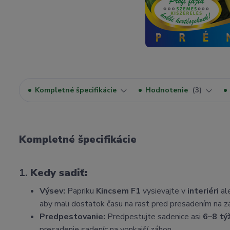
Kompletné špecifikácie
Hodnotenie
3
Kompletné špecifikácie
1.
Kedy sadiť:
Výsev:
Papriku
Kincsem F1
vysievajte v
interiéri
al
aby mali dostatok času na rast pred presadením na z
Predpestovanie:
Predpestujte sadenice asi
6–8 tý
presadenie sadeníc na vonkajší záhon.