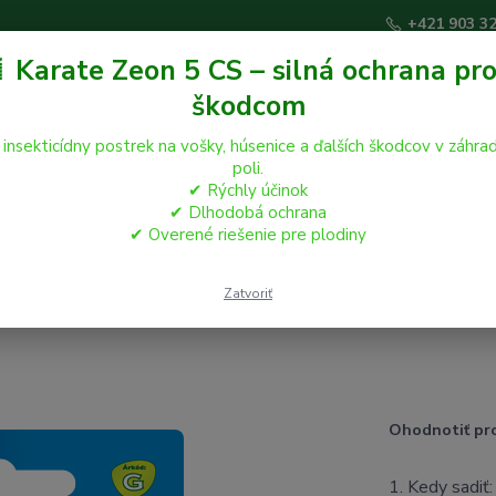
+421 903 3
 Karate Zeon 5 CS – silná ochrana pro
škodcom
Hľadať
 insekticídny postrek na vošky, húsenice a ďalších škodcov v záhrad
poli.
✔ Rýchly účinok
áčikovia
Hospodárske zvieratá
Záhrada
✔ Dlhodobá ochrana
✔ Overené riešenie pre plodiny
csem F1 20s
Zatvoriť
Ohodnotiť pr
1. Kedy sadiť: