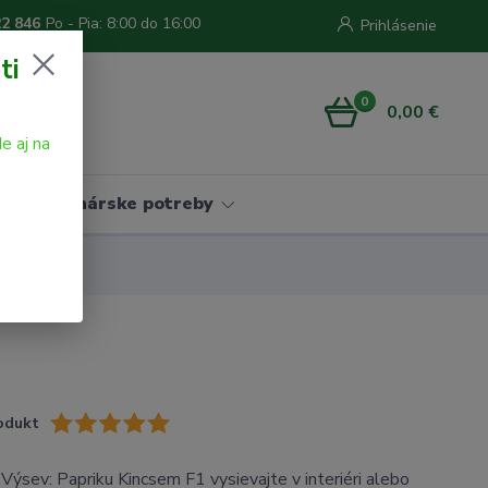
22 846
Po - Pia: 8:00 do 16:00
Prihlásenie
ti
0
0,00 €
e aj na
Vinárske potreby
odukt
 Výsev: Papriku Kincsem F1 vysievajte v interiéri alebo