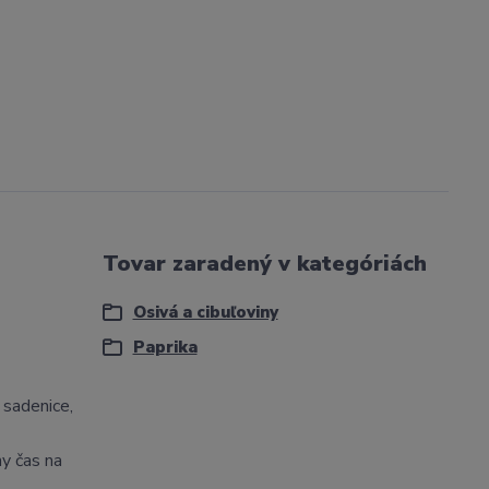
Tovar zaradený v kategóriách
Osivá a cibuľoviny
Paprika
 sadenice,
y čas na