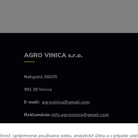
AGRO VINICA s.r.o.
Nekyjská 365/35
991 28 Vinica
E-mail:
agrovinica@gmail.com
Reklamácia:
info.agrovinica@gmail.com
Kontakt #:
+421907256445
čnosť, spríjemnenie používania webu, analytické účely a v prípade udel