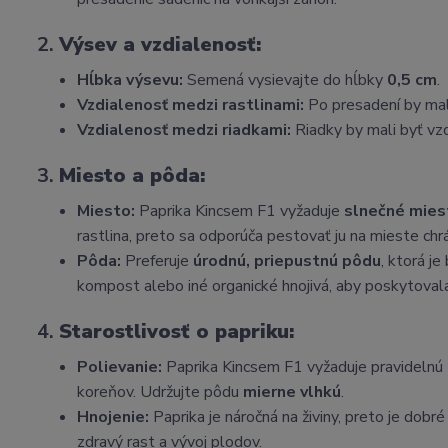
2.
Výsev a vzdialenosť:
Hĺbka výsevu:
Semená vysievajte do hĺbky
0,5 cm
.
Vzdialenosť medzi rastlinami:
Po presadení by mali
Vzdialenosť medzi riadkami:
Riadky by mali byť vz
3.
Miesto a pôda:
Miesto:
Paprika Kincsem F1 vyžaduje
slnečné mies
rastlina, preto sa odporúča pestovať ju na mieste c
Pôda:
Preferuje
úrodnú, priepustnú pôdu
, ktorá j
kompost alebo iné organické hnojivá, aby poskytovala
4.
Starostlivosť o papriku:
Polievanie:
Paprika Kincsem F1 vyžaduje pravidelnú zá
koreňov. Udržujte pôdu
mierne vlhkú
.
Hnojenie:
Paprika je náročná na živiny, preto je dob
zdravý rast a vývoj plodov.