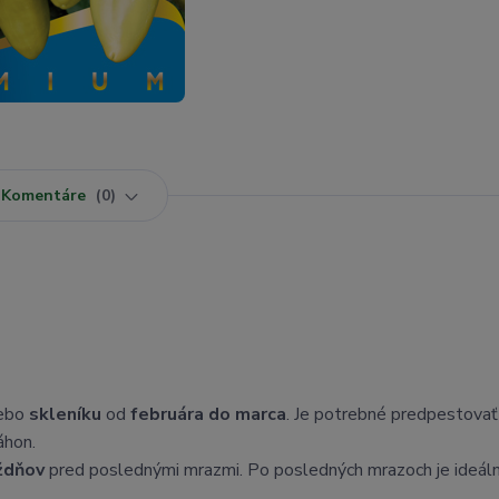
Komentáre
0
ebo
skleníku
od
februára do marca
. Je potrebné predpestovať
áhon.
ždňov
pred poslednými mrazmi. Po posledných mrazoch je ideáln