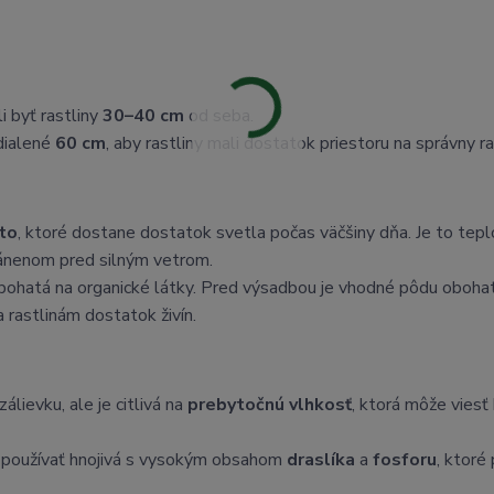
 byť rastliny
30–40 cm
od seba.
dialené
60 cm
, aby rastliny mali dostatok priestoru na správny ra
to
, ktoré dostane dostatok svetla počas väčšiny dňa. Je to tep
hránenom pred silným vetrom.
e bohatá na organické látky. Pred výsadbou je vhodné pôdu obohat
 rastlinám dostatok živín.
lievku, ale je citlivá na
prebytočnú vlhkosť
, ktorá môže viesť
ré používať hnojivá s vysokým obsahom
draslíka
a
fosforu
, ktoré