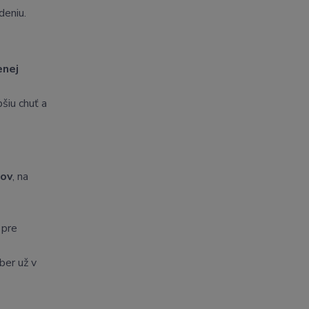
deniu.
enej
šiu chuť a
tov
, na
 pre
ber už v