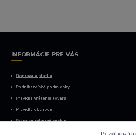
INFORMÁCIE PRE VÁS
Doprava a platba
Podnikateľské podmienky
Pravidlá vrátenia tovaru
Pravidlá obchodu
Práca so súbormi cookie
Osobné informácie
Pre základnú funk