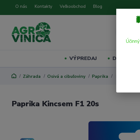
O nás
Kontakty
Veľkoobchod
Blog

Účinný
VÝPREDAJ
Domáci mil
Záhrada
Osivá a cibuľoviny
Paprika
Paprika Kin
Paprika Kincsem F1 20s