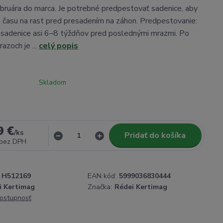
ebruára do marca. Je potrebné predpestovať sadenice, aby
 času na rast pred presadením na záhon. Predpestovanie:
sadenice asi 6–8 týždňov pred poslednými mrazmi. Po
azoch je ...
celý popis
Skladom
9 €
/
ks
Pridať do košíka
bez DPH
H512169
EAN kód:
5999036830444
i Kertimag
Značka:
Rédei Kertimag
dostupnosť