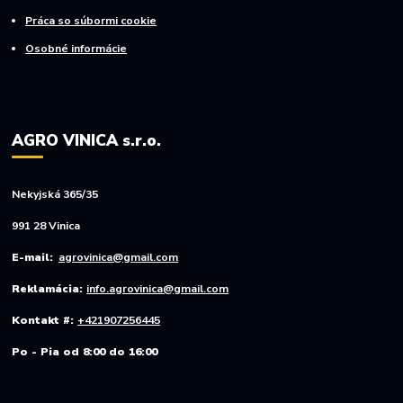
Práca so súbormi cookie
Osobné informácie
AGRO VINICA s.r.o.
Nekyjská 365/35
991 28 Vinica
E-mail:
agrovinica@gmail.com
Reklamácia:
info.agrovinica@gmail.com
Kontakt #:
+421907256445
Po - Pia od 8:00 do 16:00