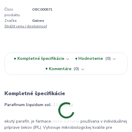
Číslo
OBC000571
produktu:
Značka:
Galvex
Strážiť cenu / dostupnosť
Kompletné špecifikácie
Hodnotenie
0
Komentáre
0
Kompletné špecifikácie
Parafinum liquidum sol. 1 l (800 g)
ekutý parafín, je farmaceutická surovina používana v individuálnej
príprave liekov (IPL). Vyhovuje mikrobiologickej kvalite pre