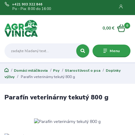
+421 903 322 846
Po - Pia: 8:00 do 16:00
0
0,00 €
Menu
Domáci miláčikovia
Psy
Starostlivosť o psa
Doplnky
výživy
Parafín veterinárny tekutý 800 g
Parafín veterinárny tekutý 800 g