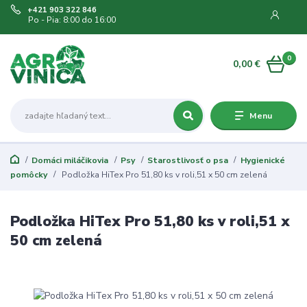
+421 903 322 846
Po - Pia: 8:00 do 16:00
0
0,00 €
Menu
Domáci miláčikovia
Psy
Starostlivosť o psa
Hygienické
pomôcky
Podložka HiTex Pro 51,80 ks v roli,51 x 50 cm zelená
Podložka HiTex Pro 51,80 ks v roli,51 x
50 cm zelená