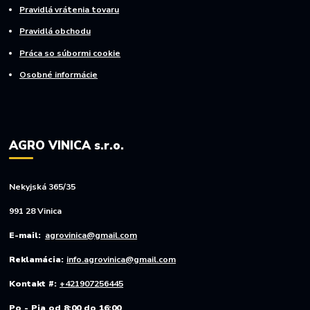
Pravidlá vrátenia tovaru
Pravidlá obchodu
Práca so súbormi cookie
Osobné informácie
AGRO VINICA s.r.o.
Nekyjská 365/35
991 28 Vinica
E-mail:
agrovinica@gmail.com
Reklamácia:
info.agrovinica@gmail.com
Kontakt #:
+421907256445
Po - Pia od 8:00 do 16:00