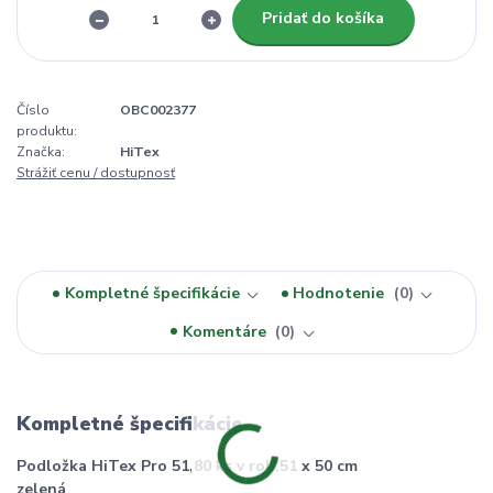
Pridať do košíka
Číslo
OBC002377
produktu:
Značka:
HiTex
Strážiť cenu / dostupnosť
Kompletné špecifikácie
Hodnotenie
0
Komentáre
0
Kompletné špecifikácie
Podložka HiTex Pro 51,80 ks v roli,51 x 50 cm
zelená