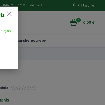
22 846
Po - Pia: 8:00 do 16:00
Prihlásenie
ti
0
0,00 €
e aj na
Vinárske potreby
odukt
popis