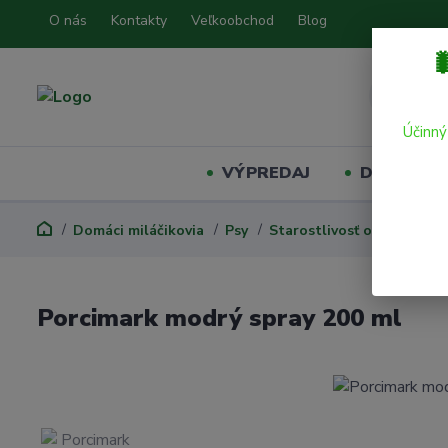
O nás
Kontakty
Veľkoobchod
Blog

Účinný
VÝPREDAJ
Domáci mil
Domáci miláčikovia
Psy
Starostlivosť o psa
Zna
Porcimark modrý spray 200 ml