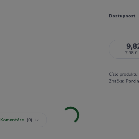
Dostupnosť
9,8
7,98 €
Číslo produktu:
Značka:
Porci
Komentáre
0