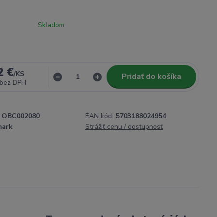
Skladom
2 €
/
KS
Pridať do košíka
bez DPH
OBC002080
EAN kód:
5703188024954
mark
Strážiť cenu / dostupnosť