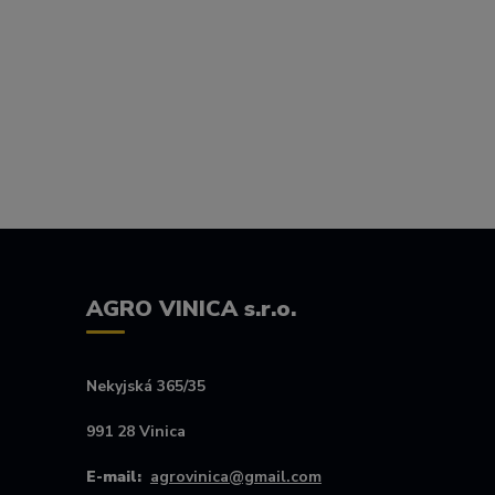
AGRO VINICA s.r.o.
Nekyjská 365/35
991 28 Vinica
E-mail:
agrovinica@gmail.com