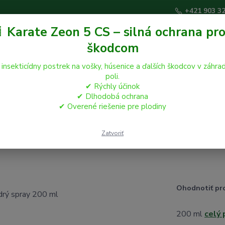
+421 903 3
 Karate Zeon 5 CS – silná ochrana pro
škodcom
Hľadať
 insekticídny postrek na vošky, húsenice a ďalších škodcov v záhrad
poli.
áčikovia
Hospodárske zvieratá
✔ Rýchly účinok
Záhrada
✔ Dlhodobá ochrana
✔ Overené riešenie pre plodiny
čkovanie a čipovanie zvierat
Porcimark modrý spray 200 ml
Zatvoriť
Ohodnotiť pr
200 ml
celý 