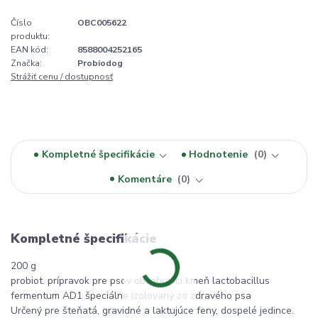
Číslo
OBC005622
produktu:
EAN kód:
8588004252165
Značka:
Probiodog
Strážiť cenu / dostupnosť
Kompletné špecifikácie
Hodnotenie
0
Komentáre
0
Kompletné špecifikácie
200 g
probiot. prípravok pre psov obsahujúci kmeň lactobacillus
fermentum AD1 špeciálne izolovaný zo zdravého psa
Určený pre šteňatá, gravidné a laktujúce feny, dospelé jedince.