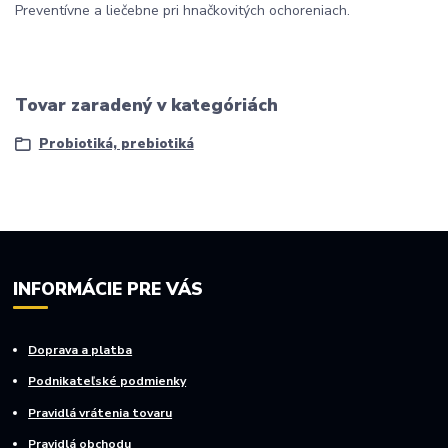
Preventívne a liečebne pri hnačkovitých ochoreniach.
Tovar zaradený v kategóriách
Probiotiká, prebiotiká
INFORMÁCIE PRE VÁS
Doprava a platba
Podnikateľské podmienky
Pravidlá vrátenia tovaru
Pravidlá obchodu