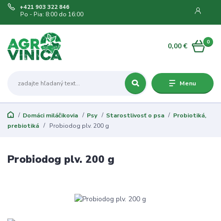
+421 903 322 846
Po - Pia: 8:00 do 16:00
0
0,00 €
Menu
Domáci miláčikovia
Psy
Starostlivosť o psa
Probiotiká,
prebiotiká
Probiodog plv. 200 g
Probiodog plv. 200 g