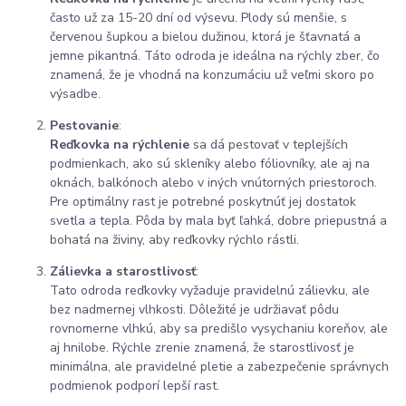
často už za 15-20 dní od výsevu. Plody sú menšie, s
červenou šupkou a bielou dužinou, ktorá je šťavnatá a
jemne pikantná. Táto odroda je ideálna na rýchly zber, čo
znamená, že je vhodná na konzumáciu už veľmi skoro po
výsadbe.
Pestovanie
:
Reďkovka na rýchlenie
sa dá pestovať v teplejších
podmienkach, ako sú skleníky alebo fóliovníky, ale aj na
oknách, balkónoch alebo v iných vnútorných priestoroch.
Pre optimálny rast je potrebné poskytnúť jej dostatok
svetla a tepla. Pôda by mala byť ľahká, dobre priepustná a
bohatá na živiny, aby reďkovky rýchlo rástli.
Zálievka a starostlivosť
:
Tato odroda reďkovky vyžaduje pravidelnú zálievku, ale
bez nadmernej vlhkosti. Dôležité je udržiavať pôdu
rovnomerne vlhkú, aby sa predišlo vysychaniu koreňov, ale
aj hnilobe. Rýchle zrenie znamená, že starostlivosť je
minimálna, ale pravidelné pletie a zabezpečenie správnych
podmienok podporí lepší rast.