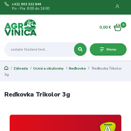
+421 903 322 846
Po - Pia: 8:00 do 16:00
0
0,00 €
Menu
Záhrada
Osivá a cibuľoviny
Reďkovka
Reďkovka Trikolor
3g
Reďkovka Trikolor 3g