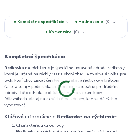
Kompletné špecifikácie
Hodnotenie
0
Komentáre
0
Kompletné špecifikácie
Reďkovka na rýchlenie
je špeciálne upravená odroda reďkovky,
ktorá je určená na rýchly rast a skorý zber. Je to skvelá voľba pre
tých, ktorí chcú získať čerstvé, chrumkavé reďkovky v krátkom
čase, a to aj v podmienkach, ktoré nie sú ideálne pre tradičné
odrody. Táto odroda je obľúbená najmä v skleníkoch,
fóliovníkoch, ale aj na oknách či balkónoch, kde sa dá rýchlo
vypestovať.
Kľúčové informácie o
Reďkovke na rýchlenie
:
Charakteristika odrody
:
Reďkovka na rýchlenie
je určená na veľmi rýchly rast,