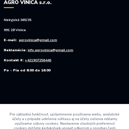
AGRO VINICA s.r.o.
Nekyjská 365/35
991 28 Vinica
E-mail:
agrovinica@gmail.com
Reklamácia:
info.agrovinica@gmail.com
Kontakt #:
+421907256445
Po - Pia od 8:00 do 16:00
Pre základnú funkčnosť, spríjemnenie používania webu, analytické
účely a v prípade udelenia súhlasu aj na účely cielenia reklamy
využívame súbory cookies. Nastavenie vlastných preferencií
cookies môžete kedykoľvek upraviť odkazom v spodnej časti