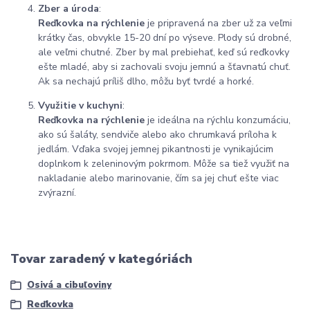
Zber a úroda
:
Reďkovka na rýchlenie
je pripravená na zber už za veľmi
krátky čas, obvykle 15-20 dní po výseve. Plody sú drobné,
ale veľmi chutné. Zber by mal prebiehať, keď sú reďkovky
ešte mladé, aby si zachovali svoju jemnú a šťavnatú chuť.
Ak sa nechajú príliš dlho, môžu byť tvrdé a horké.
Využitie v kuchyni
:
Reďkovka na rýchlenie
je ideálna na rýchlu konzumáciu,
ako sú šaláty, sendviče alebo ako chrumkavá príloha k
jedlám. Vďaka svojej jemnej pikantnosti je vynikajúcim
doplnkom k zeleninovým pokrmom. Môže sa tiež využiť na
nakladanie alebo marinovanie, čím sa jej chuť ešte viac
zvýrazní.
Tovar zaradený v kategóriách
Osivá a cibuľoviny
Reďkovka