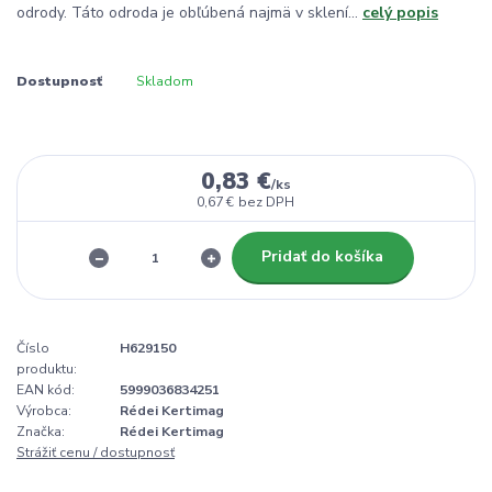
odrody. Táto odroda je obľúbená najmä v sklení...
celý popis
Dostupnosť
Skladom
0,83 €
/
ks
0,67 €
bez DPH
Pridať do košíka
Číslo
H629150
produktu:
EAN kód:
5999036834251
Výrobca:
Rédei Kertimag
Značka:
Rédei Kertimag
Strážiť cenu / dostupnosť