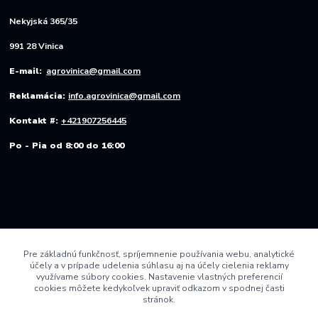
Nekyjská 365/35
991 28 Vinica
E-mail:
agrovinica@gmail.com
Reklamácia:
info.agrovinica@gmail.com
Kontakt #:
+421907256445
Po - Pia od 8:00 do 16:00
Pre základnú funkčnosť, spríjemnenie používania webu, analytické
účely a v prípade udelenia súhlasu aj na účely cielenia reklamy
využívame súbory cookies. Nastavenie vlastných preferencií
cookies môžete kedykoľvek upraviť odkazom v spodnej časti
stránok.