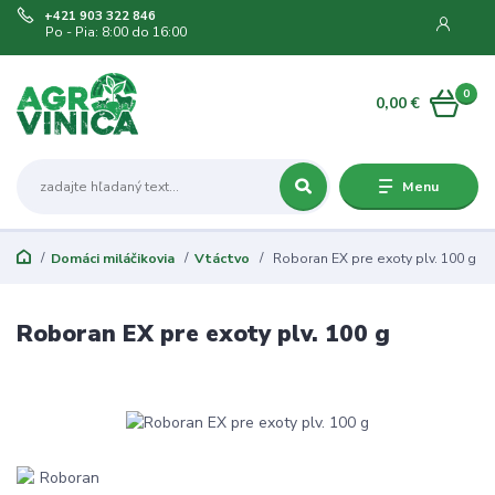
+421 903 322 846
Po - Pia: 8:00 do 16:00
0
0,00 €
Menu
Domáci miláčikovia
Vtáctvo
Roboran EX pre exoty plv. 100 g
Roboran EX pre exoty plv. 100 g