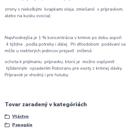
zrniny s niekoľkými kvapkami oleja, zmiešané s prípravkom,
alebo na kusku ovocia).
Najvhodnejšia je 1 % koncentrácia v krmive po dobu aspoň
4 týždne , podľa potreby i ďalej . Pri dlhodobom podávaní sa
môže u niektorých jedincov prejaviť znížená
ochota k prijímaniu prípravku, ktorú je možno ovplyvniť
týždenným vysadením Roboranu pre exoty z krmnej dávky.
Prípravok je vhodný i pre holuby.
Tovar zaradený v kategóriách
Vtáctvo
Papagáje