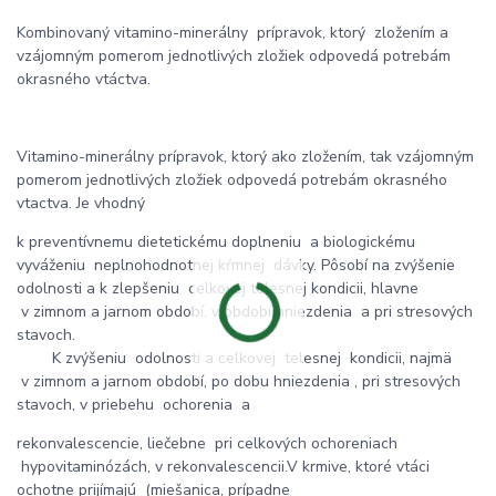
Kombinovaný vitamino-minerálny prípravok, ktorý zložením a
vzájomným pomerom jednotlivých zložiek odpovedá potrebám
okrasného vtáctva.
Vitamino-minerálny prípravok, ktorý ako zložením, tak vzájomným
pomerom jednotlivých zložiek odpovedá potrebám okrasného
vtactva. Je vhodný
k preventívnemu dietetickému doplneniu a biologickému
vyváženiu neplnohodnotnej kŕmnej dávky. Pôsobí na zvýšenie
odolnosti a k zlepšeniu celkovej telesnej kondicii, hlavne
v zimnom a jarnom období, v období hniezdenia a pri stresových
stavoch.
K zvýšeniu odolnosti a celkovej telesnej kondicii, najmä
v zimnom a jarnom období, po dobu hniezdenia , pri stresových
stavoch, v priebehu ochorenia a
rekonvalescencie, liečebne pri celkových ochoreniach
hypovitaminózách, v rekonvalescen­cii.V krmive, ktoré vtáci
ochotne prijímajú (miešanica, prípadne