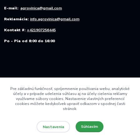
E-mail:
agrovinica@gmail.com
Reklamácia:
info.agrovinica@gmail.com
Kontakt #:
+421907256445
Po - Pia od 8:00 do 16:00
Pre základnú funkčnosť, spríjemnenie používania webu, analytické
účely a v prípade udelenia súhlasu aj na účely cielenia reklamy
využívame súbory cookies. Nastavenie vlastných preferencií
cookies môžete kedykoľvek upraviť odkazom v spodnej časti
stránok.
Súhlasím
Nastavenia
© 2022 AGRO VINICA s.r.o.