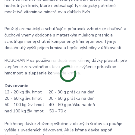
hodnotných krmív, ktoré neobsahujú fyziologicky potrebné
množstvá vitamínov, minerálov a ďalších živín.
Použitý aromatický a schutňujúci prípravok vzbudzuje chuťové a
čuchové vnemy obdobné s materským mliekom prasnic a
schutňuje menej chutné komponenty kŕmnej zmesy. Tým je
dosiahnutý vyšší príjem krmiva a lepšie výsledky v úžitkovosti.
ROBORAN P sa používa na doplnenie kŕmnej dávky prasiat , pre
zlepšenie zdravotného stavu , zaisťuje zvýšenie prírastkov
hmotnosti a zlepšenie konverzie krmiva.
Dávkovanie
:
12 - 20 kg živ. hmot. 20 - 30 g prášku na deň
20 - 50 kg živ. hmot. 30 - 50 g prášku na deň
50 - 100 kg živ. hmot 40 - 60 g prášku na deň
nad 100 kg živ. hmot. 50 - 70 g
Pri kŕmnej dávke zloženej výlučne z obilných šrotov sa použije
vyššie z uvedených dávkovaní. Ak je kŕmna dávka aspoň