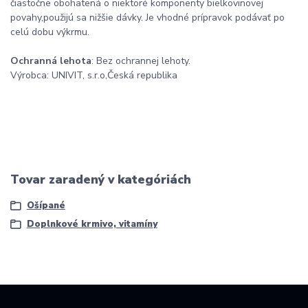
čiastočne obohatená o niektoré komponenty bielkovinovej
povahy,použijú sa nižšie dávky. Je vhodné prípravok podávať po
celú dobu výkrmu.
Ochranná lehota
: Bez ochrannej lehoty.
Výrobca: UNIVIT, s.r.o,Česká republika
Tovar zaradený v kategóriách
Ošípané
Doplnkové krmivo, vitamíny