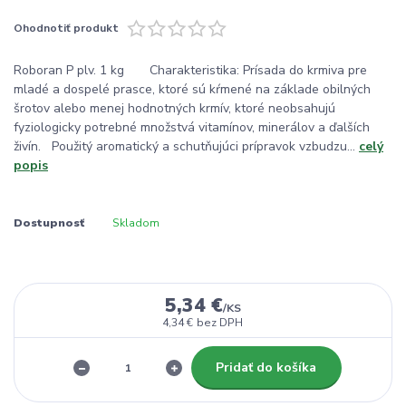
Ohodnotiť produkt
Roboran P plv. 1 kg Charakteristika: Prísada do krmiva pre
mladé a dospelé prasce, ktoré sú kŕmené na základe obilných
šrotov alebo menej hodnotných krmív, ktoré neobsahujú
fyziologicky potrebné množstvá vitamínov, minerálov a ďalších
živín. Použitý aromatický a schutňujúci prípravok vzbudzu...
celý
popis
Dostupnosť
Skladom
5,34 €
/
KS
4,34 €
bez DPH
Pridať do košíka