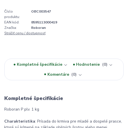
Číslo
OBC003547
produktu:
EAN kód:
8595113000419
Značka:
Roboran
Strážiť cenu / dostupnosť
Kompletné špecifikácie
Hodnotenie
0
Komentáre
0
Kompletné špecifikácie
Roboran P plv. 1 kg
Charakteristika
: Prísada do krmiva pre mladé a dospelé prasce,
ktoré sú kŕmené na základe obilných šrotov alebo menej