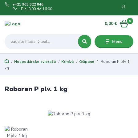
+421 903 322 846
Po - Pia: 8:00 do 16:00
0
0,00 €
Menu
Hospodárske zvieratá
Krmivá
Ošípané
Roboran P plv. 1
kg
Roboran P plv. 1 kg