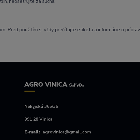
tlín, neošetrujte za sucha.
. Pred použitím si vždy prečítajte etiketu a informácie o príprav
AGRO VINICA s.r.o.
Nekyjská 365/35
991 28 Vinica
E-mail:
agrovinica@gmail.com