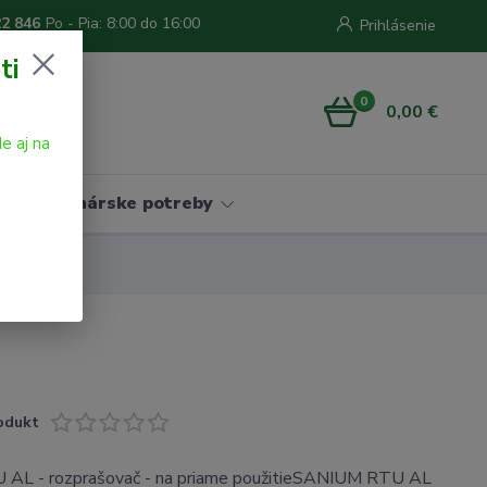
22 846
Po - Pia: 8:00 do 16:00
Prihlásenie
ti
0
0,00 €
e aj na
Vinárske potreby
odukt
AL - rozprašovač - na priame použitieSANIUM RTU AL