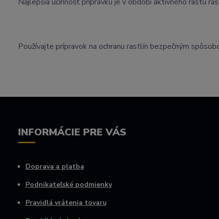
Najlepšia účinnosť prípravku je v období aktívneho rastu ras
Používajte prípravok na ochranu rastlín bezpečným spôsobom
INFORMÁCIE PRE VÁS
Doprava a platba
Podnikateľské podmienky
Pravidlá vrátenia tovaru