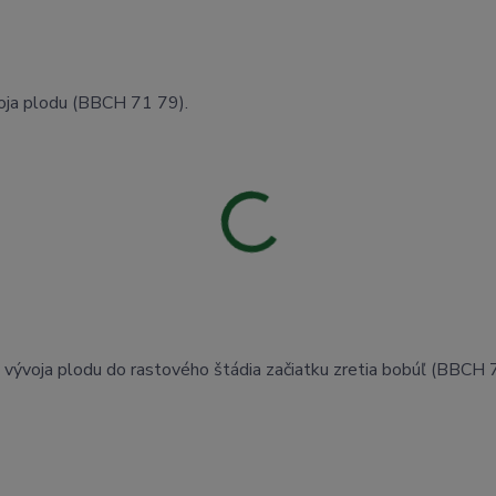
voja plodu (BBCH 71 79).
tku vývoja plodu do rastového štádia začiatku zretia bobúľ (BBCH 