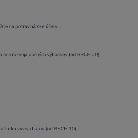
ité na potravinárske účely.
d konca rozvoja bočných výhonkov (od BBCH 30).
 začiatku vývoja listov (od BBCH 10).