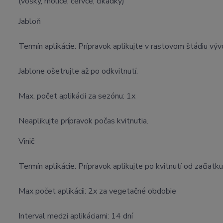
(vošky, molice, červce, cikádky)
Jabloň
Termín aplikácie: Prípravok aplikujte v rastovom štádiu vý
Jablone ošetrujte až po odkvitnutí.
Max. počet aplikácii za sezónu: 1x
Neaplikujte prípravok počas kvitnutia.
Vinič
Termín aplikácie: Prípravok aplikujte po kvitnutí od začia
Max počet aplikácii: 2x za vegetačné obdobie
Interval medzi aplikáciami: 14 dní