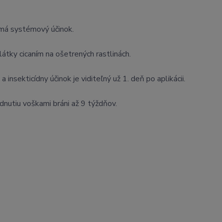
ý má systémový účinok.
látky cicaním na ošetrených rastlinách.
insekticídny účinok je viditeľný už 1. deň po aplikácii.
dnutiu voškami bráni až 9 týždňov.