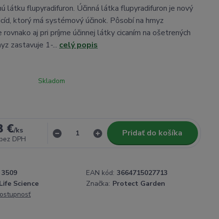
ú látku flupyradifuron. Účinná látka flupyradifuron je nový
ticíd, ktorý má systémový účinok. Pôsobí na hmyz
 rovnako aj pri príjme účinnej látky cicaním na ošetrených
yz zastavuje 1-...
celý popis
Skladom
3 €
/
ks
Pridať do košíka
bez DPH
3509
EAN kód:
3664715027713
ife Science
Značka:
Protect Garden
dostupnosť