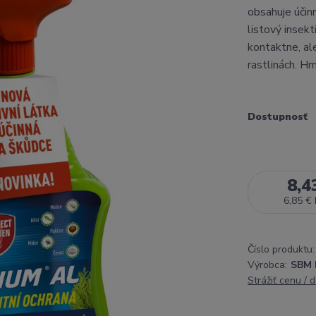
obsahuje účinn
listový insek
kontaktne, ale
rastlinách. Hm
Dostupnosť
8,4
6,85 €
Číslo produktu:
Výrobca:
SBM L
Strážiť cenu / 