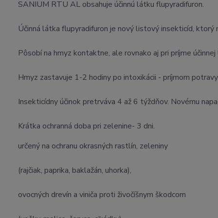
SANIUM RTU AL obsahuje účinnú látku flupyradifuron.
Účinná látka flupyradifuron je nový listový insekticíd, ktor
Pôsobí na hmyz kontaktne, ale rovnako aj pri príjme účinnej 
Hmyz zastavuje 1-2 hodiny po intoxikácii - príjmom potravy a 
Insekticídny účinok pretrváva 4 až 6 týždňov. Novému napa
Krátka ochranná doba pri zelenine- 3 dni.
určený na ochranu okrasných rastlín, zeleniny
(rajčiak, paprika, baklažán, uhorka),
ovocných drevín a viniča proti živočíšnym škodcom