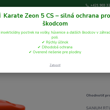
+421 903 3
 Karate Zeon 5 CS – silná ochrana pro
škodcom
Hľadať
 insekticídny postrek na vošky, húsenice a ďalších škodcov v záhrad
poli.
✔ Rýchly účinok
áčikovia
Hospodárske zvieratá
Záhrada
✔ Dlhodobá ochrana
✔ Overené riešenie pre plodiny
IUM System AL 1000ml
Zatvoriť
Ohodnotiť pr
SANIUM RTU 