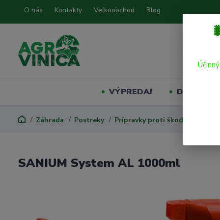
O nás
Kontakty
Veľkoobchod
Blog

Účinný
VÝPREDAJ
Domáci mil
Záhrada
Postreky
Prípravky proti škodcom
SAN
SANIUM System AL 1000ml