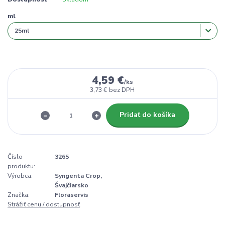
ml
4,59 €
/
ks
3,73 €
bez DPH
Pridať do košíka
Číslo
3265
produktu:
Výrobca:
Syngenta Crop,
Švajčiarsko
Značka:
Floraservis
Strážiť cenu / dostupnosť