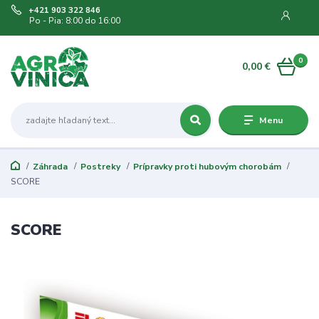
+421 903 322 846
Po - Pia: 8:00 do 16:00
0
0,00 €
Menu
Záhrada
Postreky
Prípravky proti hubovým chorobám
SCORE
SCORE