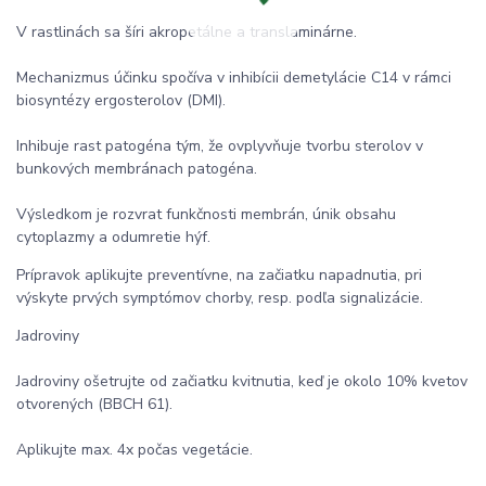
V rastlinách sa šíri akropetálne a translaminárne.
Mechanizmus účinku spočíva v inhibícii demetylácie C14 v rámci
biosyntézy ergosterolov (DMI).
Inhibuje rast patogéna tým, že ovplyvňuje tvorbu sterolov v
bunkových membránach patogéna.
Výsledkom je rozvrat funkčnosti membrán, únik obsahu
cytoplazmy a odumretie hýf.
Prípravok aplikujte preventívne, na začiatku napadnutia, pri
výskyte prvých symptómov chorby, resp. podľa signalizácie.
Jadroviny
Jadroviny ošetrujte od začiatku kvitnutia, keď je okolo 10% kvetov
otvorených (BBCH 61).
Aplikujte max. 4x počas vegetácie.