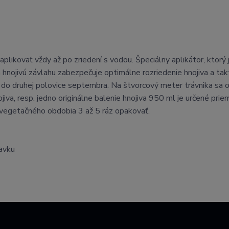
aplikovať vždy až po zriedení s vodou. Špeciálny aplikátor, ktorý 
 hnojivú závlahu zabezpečuje optimálne rozriedenie hnojiva a tak
ca do druhej polovice septembra. Na štvorcový meter trávnika sa 
jiva, resp. jedno originálne balenie hnojiva 950 ml je určené pri
 vegetačného obdobia 3 až 5 ráz opakovať.
ravku