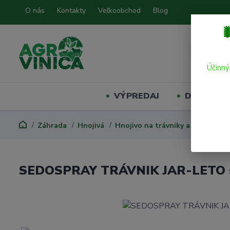
O nás
Kontakty
Veľkoobchod
Blog

Účinný
VÝPREDAJ
Domáci mil
Záhrada
Hnojivá
Hnojivo na trávniky a trávy
SE
SEDOSPRAY TRÁVNIK JAR-LETO s