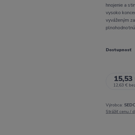
hnojenie a sti
vysoko konce
vyváženým zas
plnohodnotnú v
Dostupnosť
15,53
12,63 €
be
Výrobca:
SEDOS
Strážiť cenu / 