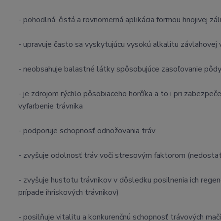
- pohodlná, čistá a rovnomerná aplikácia formou hnojivej zá
- upravuje často sa vyskytujúcu vysokú alkalitu závlahovej
- neobsahuje balastné látky spôsobujúce zasoľovanie pôd
- je zdrojom rýchlo pôsobiaceho horčíka a to i pri zabezpeč
vyfarbenie trávnika
- podporuje schopnosť odnožovania tráv
- zvyšuje odolnosť tráv voči stresovým faktorom (nedosta
- zvyšuje hustotu trávnikov v dôsledku posilnenia ich reg
prípade ihriskových trávnikov)
- posilňuje vitalitu a konkurenčnú schopnosť trávových mačín