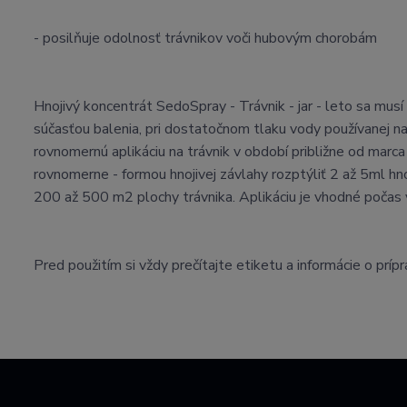
- posilňuje odolnosť trávnikov voči hubovým chorobám
Hnojivý koncentrát SedoSpray - Trávnik - jar - leto sa musí 
súčasťou balenia, pri dostatočnom tlaku vody používanej na
rovnomernú aplikáciu na trávnik v období približne od mar
rovnomerne - formou hnojivej závlahy rozptýliť 2 až 5ml hno
200 až 500 m2 plochy trávnika. Aplikáciu je vhodné počas
Pred použitím si vždy prečítajte etiketu a informácie o príp