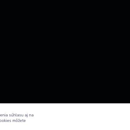
enia súhlasu aj na
cookies môžete
Vytvorené na
Eshop-rychlo.sk