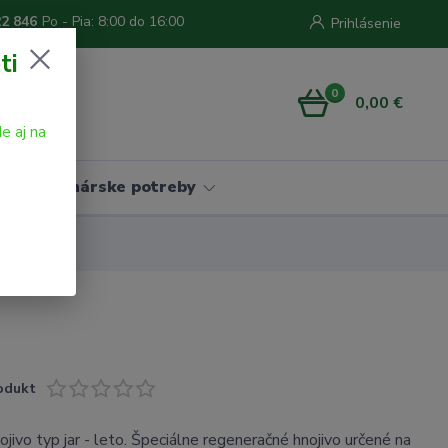
22 846
Po - Pia: 8:00 do 16:00
Prihlásenie
ti
0
0,00 €
e aj na
Vinárske potreby
odukt
jivo typ jar - leto. Špeciálne regeneračné hnojivo určené na