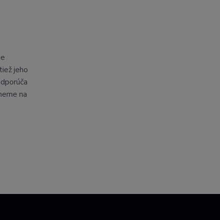
je
tiež jeho
odporúča
emerne na