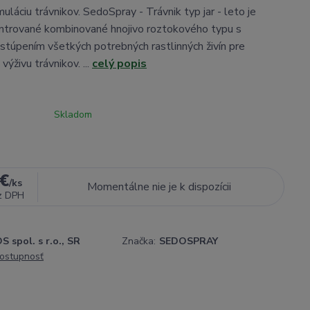
muláciu trávnikov. SedoSpray - Trávnik typ jar - leto je
ntrované kombinované hnojivo roztokového typu s
túpením všetkých potrebných rastlinných živín pre
ýživu trávnikov. ...
celý popis
Skladom
 €
/
ks
Momentálne nie je k dispozícii
z DPH
 spol. s r.o., SR
Značka:
SEDOSPRAY
dostupnosť