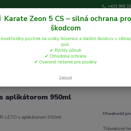
+421 903 3
 Karate Zeon 5 CS – silná ochrana pro
škodcom
Hľadať
 insekticídny postrek na vošky, húsenice a ďalších škodcov v záhrad
poli.
✔ Rýchly účinok
áčikovia
Hospodárske zvieratá
Záhrada
✔ Dlhodobá ochrana
✔ Overené riešenie pre plodiny
DOSPRAY TRÁVNIK JAR-LETO s aplikátorom 950ml
Zatvoriť
 aplikátorom 950ml
Ohodnotiť pr
Trávnikové hno