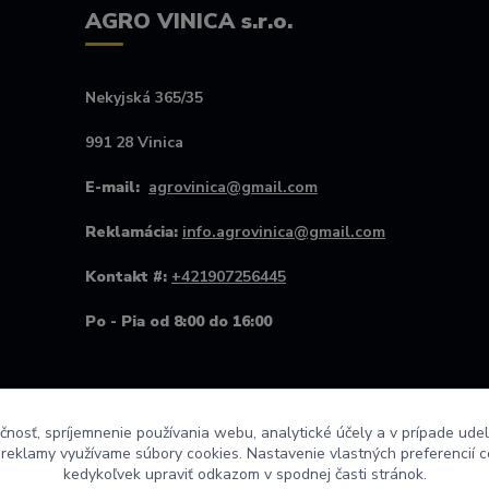
AGRO VINICA s.r.o.
Nekyjská 365/35
991 28 Vinica
E-mail:
agrovinica@gmail.com
Reklamácia:
info.agrovinica@gmail.com
Kontakt #:
+421907256445
Po - Pia od 8:00 do 16:00
čnosť, spríjemnenie používania webu, analytické účely a v prípade udel
a reklamy využívame súbory cookies. Nastavenie vlastných preferencií 
kedykoľvek upraviť odkazom v spodnej časti stránok.