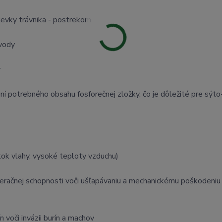
lievky trávnika - postrekom
 vody
y
ení potrebného obsahu fosforečnej zložky, čo je dôležité pre sýt
tok vlahy, vysoké teploty vzduchu)
eneračnej schopnosti voči ušľapávaniu a mechanickému poškodeniu
 voči invázii burín a machov