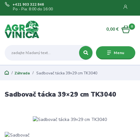
+421 903 322 846
Po - Pia: 8:00 do 16:00
0
0,00 €
Menu
Záhrada
Sadbovač tácka 39×29 cm TK3040
Sadbovač tácka 39×29 cm TK3040