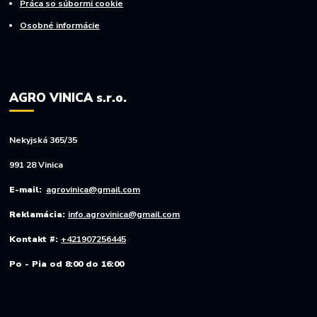
Práca so súbormi cookie
Osobné informácie
AGRO VINICA s.r.o.
Nekyjská 365/35
991 28 Vinica
E-mail:
agrovinica@gmail.com
Reklamácia:
info.agrovinica@gmail.com
Kontakt #:
+421907256445
Po - Pia od 8:00 do 16:00