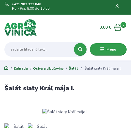
+421 903 322 846
Po - Pia: 8:00 do 16:00
0
0,00 €
Menu
Záhrada
Osivá a cibuľoviny
Šalát
Šalát siaty Kráľ mája I.
Šalát siaty Kráľ mája I.