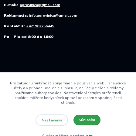
E-mail:
agrovinica@gmail.com
Reklamácia:
info.agrovinica@gmail.com
Kontakt #:
+421907256445
Po - Pia od 8:00 do 16:00
Pre základnú funkčnosť, spríjemnenie používania webu, analytické
účely a v prípade udelenia súhlasu aj na účely cielenia reklamy
využívame súbory cookies. Nastavenie vlastných preferencií
cookies môžete kedykoľvek upraviť odkazom v spodnej časti
stránok.
Súhlasím
Nastavenia
© 2022 AGRO VINICA s.r.o.
Súhlas môžete odmietnuť
tu
.