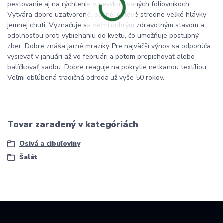
pestovanie aj na rýchlenie v nevykurovaných fóliovníkoch.
Vytvára dobre uzatvorené, pevné, guľové stredne veľké hlávky
jemnej chuti. Vyznačuje sa veľmi dobrým zdravotným stavom a
odolnosťou proti vybiehaniu do kvetu, čo umožňuje postupný
zber. Dobre znáša jarné mrazíky. Pre najväčší výnos sa odporúča
vysievať v januári až vo februári a potom prepichovať alebo
balíčkovať sadbu. Dobre reaguje na pokrytie netkanou textíliou.
Veľmi obľúbená tradičná odroda už vyše 50 rokov.
Tovar zaradený v kategóriách
Osivá a cibuľoviny
Šalát