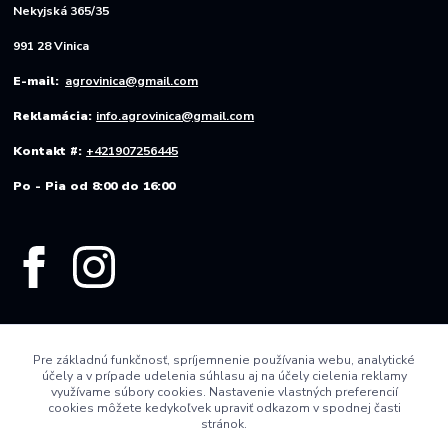
Nekyjská 365/35
991 28 Vinica
E-mail:
agrovinica@gmail.com
Reklamácia:
info.agrovinica@gmail.com
Kontakt #:
+421907256445
Po - Pia od 8:00 do 16:00
Pre základnú funkčnosť, spríjemnenie používania webu, analytické
účely a v prípade udelenia súhlasu aj na účely cielenia reklamy
využívame súbory cookies. Nastavenie vlastných preferencií
cookies môžete kedykoľvek upraviť odkazom v spodnej časti
stránok.