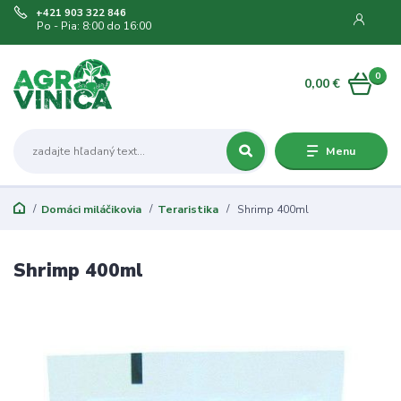
+421 903 322 846
Po - Pia: 8:00 do 16:00
0
0,00 €
Menu
Domáci miláčikovia
Teraristika
Shrimp 400ml
Shrimp 400ml