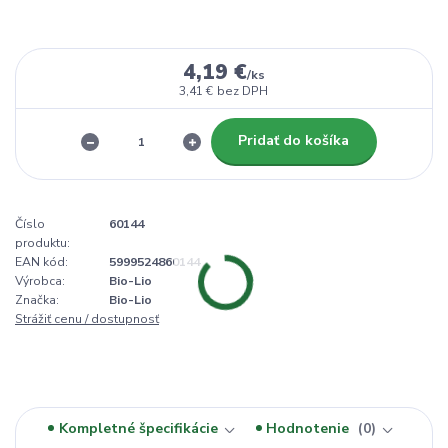
4,19 €
/
ks
3,41 €
bez DPH
Pridať do košíka
Číslo
60144
produktu:
EAN kód:
5999524860144
Výrobca:
Bio-Lio
Značka:
Bio-Lio
Strážiť cenu / dostupnosť
Kompletné špecifikácie
Hodnotenie
0