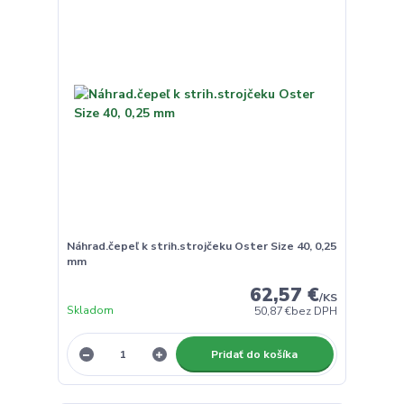
Náhrad.čepeľ k strih.strojčeku Oster Size 40, 0,25
mm
62,57 €
/
KS
Skladom
50,87 €
bez DPH
Pridať do košíka