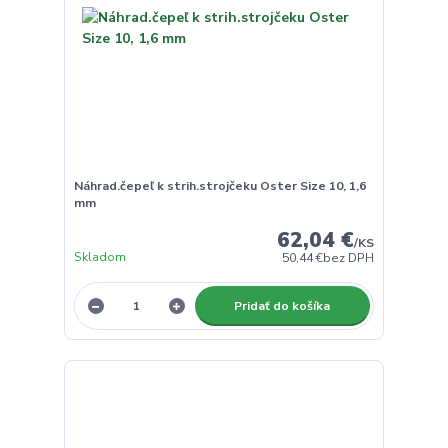
Náhrad.čepeľ k strih.strojčeku Oster Size 10, 1,6
mm
62,04 €
/
KS
Skladom
50,44 €
bez DPH
Pridať do košíka