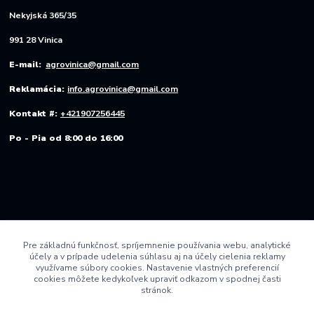
Nekyjská 365/35
991 28 Vinica
E-mail:
agrovinica@gmail.com
Reklamácia:
info.agrovinica@gmail.com
Kontakt #:
+421907256445
Po - Pia od 8:00 do 16:00
Pre základnú funkčnosť, spríjemnenie používania webu, analytické
účely a v prípade udelenia súhlasu aj na účely cielenia reklamy
využívame súbory cookies. Nastavenie vlastných preferencií
cookies môžete kedykoľvek upraviť odkazom v spodnej časti
stránok.