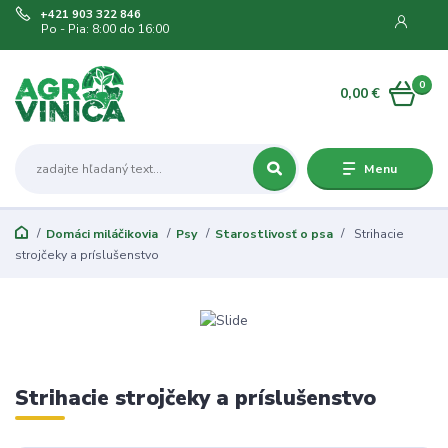
+421 903 322 846
Po - Pia: 8:00 do 16:00
0
0,00 €
Menu
Domáci miláčikovia
Psy
Starostlivosť o psa
Strihacie
strojčeky a príslušenstvo
Strihacie strojčeky a príslušenstvo