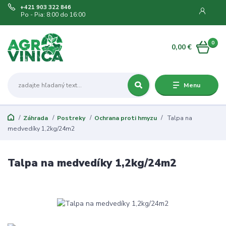
+421 903 322 846
Po - Pia: 8:00 do 16:00
0
0,00 €
Menu
Záhrada
Postreky
Ochrana proti hmyzu
Talpa na
medvedíky 1,2kg/24m2
Talpa na medvedíky 1,2kg/24m2