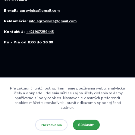
E-mail:
agrovinica@gmail.com
Reklamácia:
info.agrovinica@gmail.com
Kontakt #:
+421907256445
Po - Pia od 8:00 do 16:00
Pre základnú funkčnosť, spríjemnenie používania webu, analytické
účely a v prípade udelenia súhlasu aj na účely cielenia reklamy
využívame súbory cookies. Nastavenie vlastných preferencií
cookies môžete kedykoľvek upraviť odkazom v spodnej časti
stránok.
Súhlasím
Nastavenia