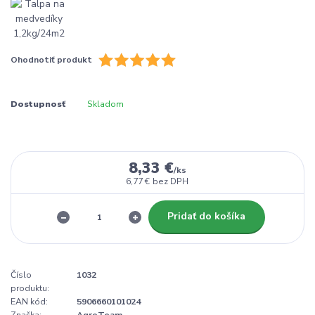
Ohodnotiť produkt
Dostupnosť
Skladom
8,33 €
/
ks
6,77 €
bez DPH
Pridať do košíka
Číslo
1032
produktu:
EAN kód:
5906660101024
Značka:
AgroTeam