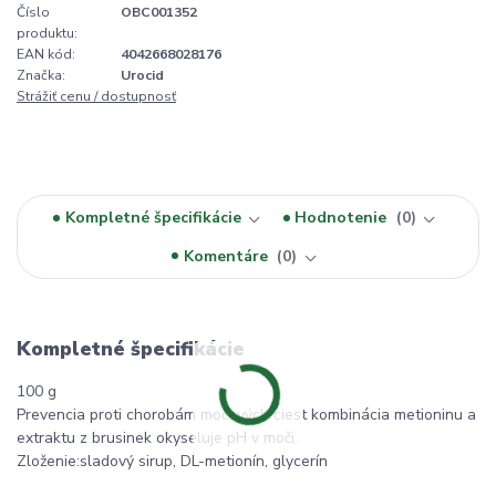
Číslo
OBC001352
produktu:
EAN kód:
4042668028176
Značka:
Urocid
Strážiť cenu / dostupnosť
Kompletné špecifikácie
Hodnotenie
0
Komentáre
0
Kompletné špecifikácie
100 g
Prevencia proti chorobám močových ciest kombinácia metioninu a
extraktu z brusinek okyseluje pH v moči.
Zloženie:sladový sirup, DL-metionín, glycerín