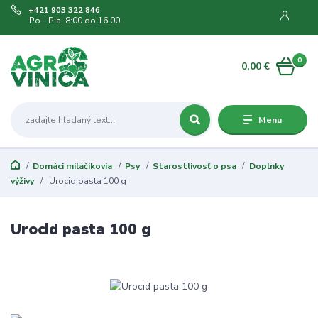
+421 903 322 846
Po - Pia: 8:00 do 16:00
0
0,00 €
Menu
Domáci miláčikovia
Psy
Starostlivosť o psa
Doplnky
výživy
Urocid pasta 100 g
Urocid pasta 100 g