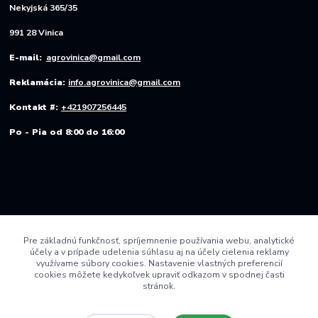
Nekyjská 365/35
991 28 Vinica
E-mail:
agrovinica@gmail.com
Reklamácia:
info.agrovinica@gmail.com
Kontakt #:
+421907256445
Po - Pia od 8:00 do 16:00
Pre základnú funkčnosť, spríjemnenie používania webu, analytické
účely a v prípade udelenia súhlasu aj na účely cielenia reklamy
využívame súbory cookies. Nastavenie vlastných preferencií
cookies môžete kedykoľvek upraviť odkazom v spodnej časti
stránok.