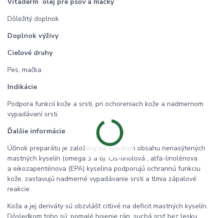
Vitaderm
olej pre psov a mačky
Dôležitý doplnok
Doplnok výživy
Cieľové druhy
Pes, mačka
Indikácie
Podpora funkcií kože a srsti, pri ochoreniach kože a nadmernom
vypadávaní srsti.
Ďalšie informácie
Účinok preparátu je založený na vysokom obsahu nenasýtených
mastných kyselín (omega 3 a 6). Cis-linolová , alfa-linolénova
a eikozapenténova (EPA) kyselina podporujú ochrannú funkciu
kože, zastavujú nadmerné vypadávanie srsti a tlmia zápalové
reakcie.
Koža a jej deriváty sú obzvlášť citlivé na deficit mastných kyselín.
Dôsledkom toho sú: pomalé hojenie rán, suchá srsť bez lesku