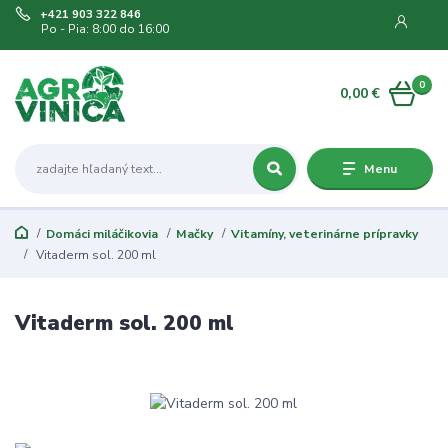
+421 903 322 846
Po - Pia: 8:00 do 16:00
0
0,00 €
Menu
Domáci miláčikovia
Mačky
Vitamíny, veterinárne prípravky
Vitaderm sol. 200 ml
Vitaderm sol. 200 ml