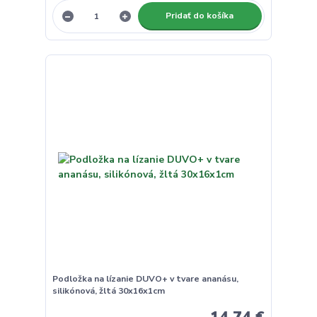
Pridať do košíka
Podložka na lízanie DUVO+ v tvare ananásu,
silikónová, žltá 30x16x1cm
14,74 €