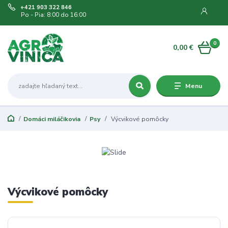
+421 903 322 846
Po - Pia: 8:00 do 16:00
0
0,00 €
Menu
Domáci miláčikovia
Psy
Výcvikové pomôcky
Výcvikové pomôcky