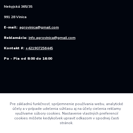
Nekyjská 365/35
991 28 Vinica
E-mail:
agrovinica@gmail.com
Reklamácia:
info.agrovinica@gmail.com
Kontakt #:
+421907256445
Po - Pia od 8:00 do 16:00
Pre základnú funkčnosť, spríjemnenie používania webu, analytické
účely a v prípade udelenia súhlasu aj na účely cielenia reklamy
využívame súbory cookies. Nastavenie vlastných preferencií
cookies môžete kedykoľvek upraviť odkazom v spodnej časti
stránok.