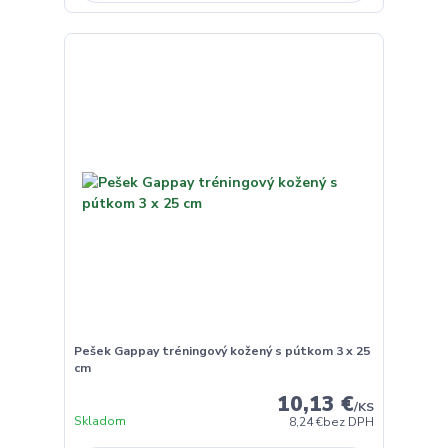
Pešek Gappay tréningový kožený s pútkom 3 x 25
cm
10,13 €
/
KS
Skladom
8,24 €
bez DPH