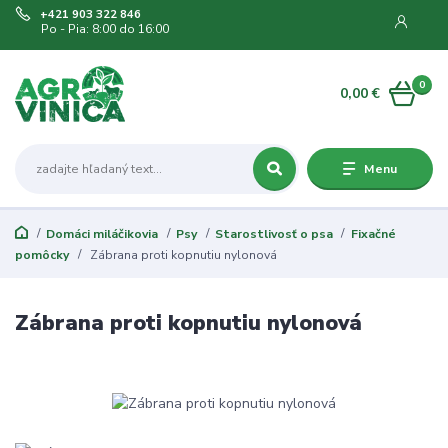
+421 903 322 846
Po - Pia: 8:00 do 16:00
0
0,00 €
Menu
Domáci miláčikovia
Psy
Starostlivosť o psa
Fixačné
pomôcky
Zábrana proti kopnutiu nylonová
Zábrana proti kopnutiu nylonová