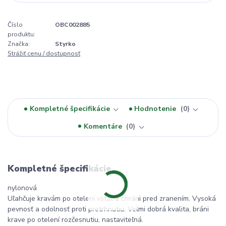
Číslo
OBC002885
produktu:
Značka:
Styrko
Strážiť cenu / dostupnosť
Kompletné špecifikácie
Hodnotenie
0
Komentáre
0
Kompletné špecifikácie
nylonová
Uľahčuje kravám po otelení vstať a chráni pred zranením. Vysoká
pevnosť a odolnosť proti pretrhnutiu. Veľmi dobrá kvalita, bráni
krave po otelení rozčesnutiu, nastaviteľná.