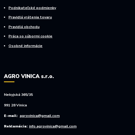
Podnikateľské podmienky
Pravidlá vrátenia tovaru
Pravidlá obchodu
Práca so súbormi cookie
Osobné informácie
AGRO VINICA s.r.o.
Nekyjská 365/35
991 28 Vinica
E-mail:
agrovinica@gmail.com
Reklamácia:
info.agrovinica@gmail.com