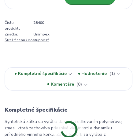
Číslo
28400
produktu:
Značka:
Unimpex
Strážiť cenu / dostupnosť
Kompletné špecifikácie
Hodnotenie
1
Komentáre
0
Kompletné špecifikácie
Syntetická zátka sa vyrába tlakovým odlievaním polymérovej
zmesi, ktorá zachováva priaznivé vlastnosti a dynamiku
prírodného vínneho korku. Zátka S-Cork sa vyrába z