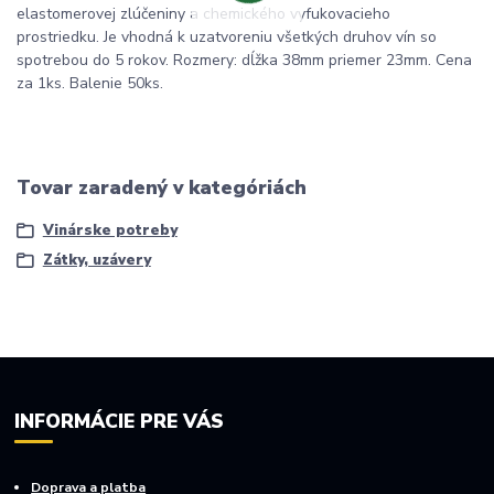
elastomerovej zlúčeniny a chemického vyfukovacieho
prostriedku. Je vhodná k uzatvoreniu všetkých druhov vín so
spotrebou do 5 rokov. Rozmery: dĺžka 38mm priemer 23mm. Cena
za 1ks. Balenie 50ks.
Tovar zaradený v kategóriách
Vinárske potreby
Zátky, uzávery
INFORMÁCIE PRE VÁS
Doprava a platba