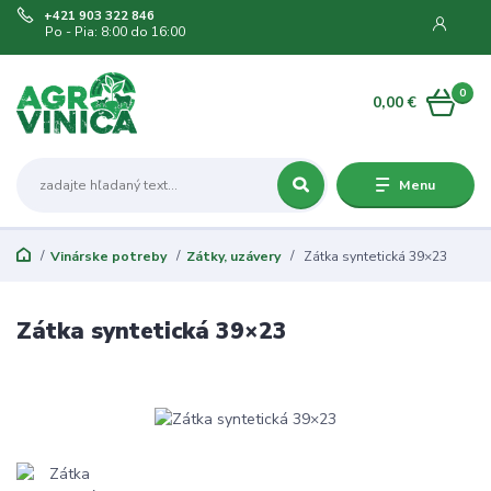
+421 903 322 846
Po - Pia: 8:00 do 16:00
0
0,00 €
Menu
Vinárske potreby
Zátky, uzávery
Zátka syntetická 39×23
Zátka syntetická 39×23