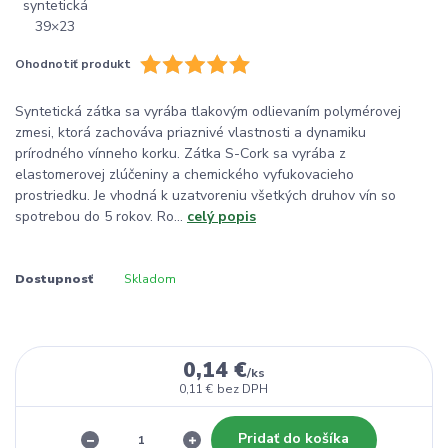
Ohodnotiť produkt
Syntetická zátka sa vyrába tlakovým odlievaním polymérovej
zmesi, ktorá zachováva priaznivé vlastnosti a dynamiku
prírodného vínneho korku. Zátka S-Cork sa vyrába z
elastomerovej zlúčeniny a chemického vyfukovacieho
prostriedku. Je vhodná k uzatvoreniu všetkých druhov vín so
spotrebou do 5 rokov. Ro...
celý popis
Dostupnosť
Skladom
0,14 €
/
ks
0,11 €
bez DPH
Pridať do košíka