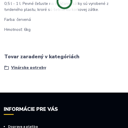
0,5 l - 1 l. Pevné čeľuste na stláčanie zátky sú vyrobené z
tvrdeného plastu, kroré sú šetrné ku korkovej zátke.
Farba: červená
Hmotnosť: 6kg
Tovar zaradený v kategóriách
Vinárske potreby
INFORMÁCIE PRE VÁS
Doprava a platba