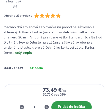
Ohodnotiť produkt
Mechanická stojanová zátkovačka na pohodlné zátkovanie
sklenených fliaš s korkovými alebo syntetickými zátkami do
priemeru 26 mm. Vhodná pre rôzne výšky štandardných fliaš od
0,5 l - 1 l. Pevné čeľuste na stláčanie zátky sú vyrobené z
tvrdeného plastu, kroré sú šetrné ku korkovej zátke. Farba:
červe...
celý popis
Dostupnosť
Skladom
73,49 €
/
ks
59,75 €
bez DPH
Pridať do košíka