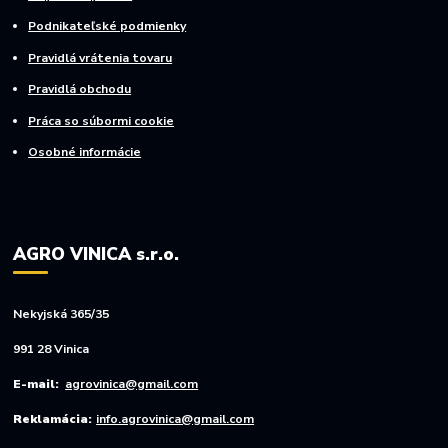
Podnikateľské podmienky
Pravidlá vrátenia tovaru
Pravidlá obchodu
Práca so súbormi cookie
Osobné informácie
AGRO VINICA s.r.o.
Nekyjská 365/35
991 28 Vinica
E-mail:
agrovinica@gmail.com
Reklamácia:
info.agrovinica@gmail.com