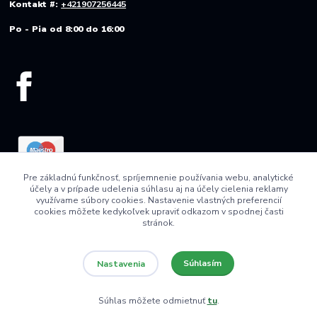
Kontakt #:
+421907256445
Po - Pia od 8:00 do 16:00
Pre základnú funkčnosť, spríjemnenie používania webu, analytické
účely a v prípade udelenia súhlasu aj na účely cielenia reklamy
využívame súbory cookies. Nastavenie vlastných preferencií
cookies môžete kedykoľvek upraviť odkazom v spodnej časti
stránok.
Súhlasím
Nastavenia
© 2022 AGRO VINICA s.r.o.
Súhlas môžete odmietnuť
tu
.
Vytvorené na
Eshop-rychlo.sk