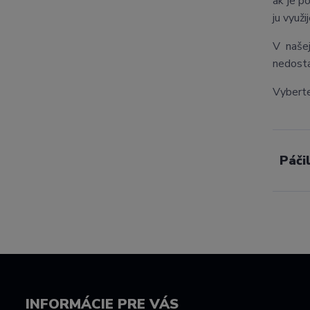
ak je p
ju využ
V naše
nedosta
Vyberte
Páči
INFORMÁCIE PRE VÁS