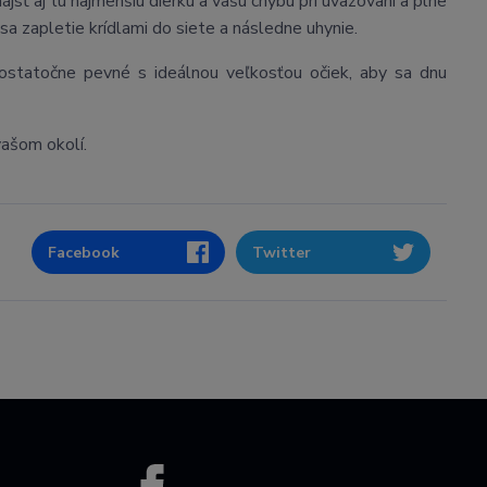
jsť aj tú najmenšiu dierku a vašu chybu pri uväzovaní a plne
sa zapletie krídlami do siete a následne uhynie.
dostatočne pevné s ideálnou veľkosťou očiek, aby sa dnu
vašom okolí.
Facebook
Twitter