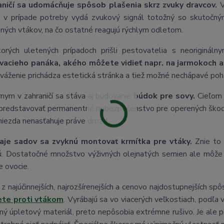
aničí sa udomácňuje spôsob plašenia skrz zvuky dravcov.
V
 v prípade potreby vydá zvukový signál totožný so skutočný
ných vtákov, na čo ostatné reagujú rýchlym odletom.
torých uletených prípadoch prišli pestovatelia s neoriginál
vacieho panáka, akého môžete vidieť napr. na jarmokoch a
zváženie prichádza estetická stránka a tiež možné nechápavé po
nym v zahraničí sa stáva aj budovanie
búdok pre sovy.
Cieľom j
predstavovať permanentné nebezpečenstvo pre operených škodcov
niezda nenasťahuje práve drozd.
aje sadov sa zvyknú montovať krmítka pre vtáky.
Znie to 
jú. Dostatočné množstvo výživných olejnatých semien ale môže
e ovocie.
z najúčinnejších, najrozšírenejších a cenovo najdostupnejších s
ete proti vtákom
. Vyrábajú sa vo viacerých veľkostiach, podľa
ný úpletový materiál, preto nepôsobia extrémne rušivo. Je ale p