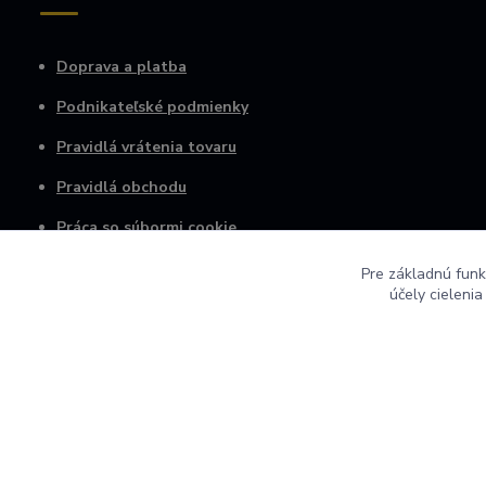
Doprava a platba
Podnikateľské podmienky
Pravidlá vrátenia tovaru
Pravidlá obchodu
Práca so súbormi cookie
Osobné informácie
Pre základnú funk
účely cieleni
© 2022 AGRO VINICA s.r.o.