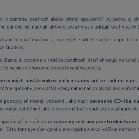
ik v záhrade postrach alebo vítaný spoločník? Aj jedno, aj d
ehu pár dní. Iné, naopak, aktívne lovia hmyz a udržujú tak hmyzíc
vítaných návštevníkov v ovocných sadoch radíme napr. lasto
cich škodcov
 článku si povieme o vtáčích banditoch, ktorí ohrozujú na konci
iť čo najviac drahocenne dopestovaného ovocia.
nezvaných návštevníkov našich sadov určite radíme napr.
i rôzne spôsoby, ako udržať vtáky mimo našich plodín ako súčasť
é postupy sú menej „vedecké“, ako napr.
zavesené CD-čká,
na
nia môžu byť účinné, ale je potrebné byť v sade alebo záhrade čo na
opulárnejší je spôsob
prirodzenej ochrany prostredníctvom 
i. Táto forma je síce vysoko ekologická ale vo väčšine bežných