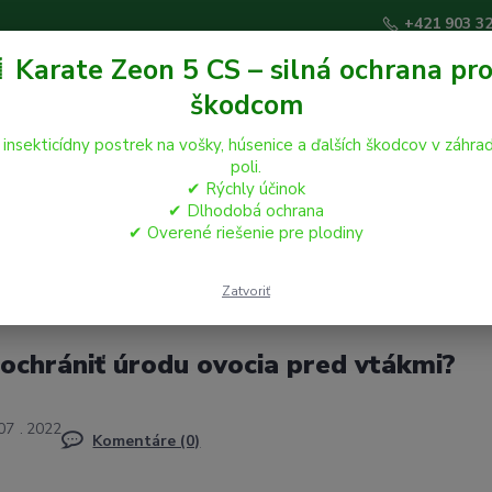
+421 903 3
 Karate Zeon 5 CS – silná ochrana pro
škodcom
Hľadať
 insekticídny postrek na vošky, húsenice a ďalších škodcov v záhrad
poli.
✔ Rýchly účinok
áčikovia
Hospodárske zvieratá
Záhrada
✔ Dlhodobá ochrana
✔ Overené riešenie pre plodiny
Zatvoriť
ochrániť úrodu ovocia pred vtákmi?
07
2022
Komentáre (0)