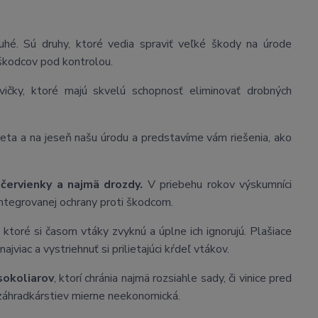
ruhé. Sú druhy, ktoré vedia spraviť veľké škody na úrode
h škodcov pod kontrolou.
vičky, ktoré majú skvelú schopnosť eliminovať drobných
 leta a na jeseň našu úrodu a predstavíme vám riešenia, ako
 červienky a najmä drozdy.
V priebehu rokov výskumníci
 integrovanej ochrany proti škodcom.
 ktoré si časom vtáky zvyknú a úplne ich ignorujú. Plašiace
jviac a vystriehnuť si prilietajúci kŕdeľ vtákov.
sokoliarov
, ktorí chránia najmä rozsiahle sady, či vinice pred
 záhradkárstiev mierne neekonomická.