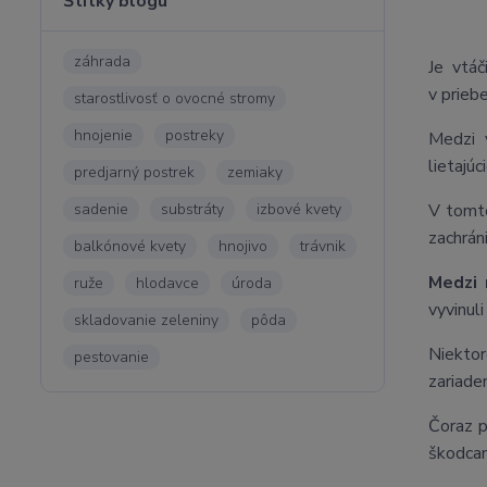
Štítky blogu
záhrada
Je vtáč
v prieb
starostlivosť o ovocné stromy
hnojenie
postreky
Medzi 
lietajú
predjarný postrek
zemiaky
sadenie
substráty
izbové kvety
V tomto
zachrán
balkónové kvety
hnojivo
trávnik
Medzi 
ruže
hlodavce
úroda
vyvinul
skladovanie zeleniny
pôda
Niektor
pestovanie
zariade
Čoraz p
škodcam