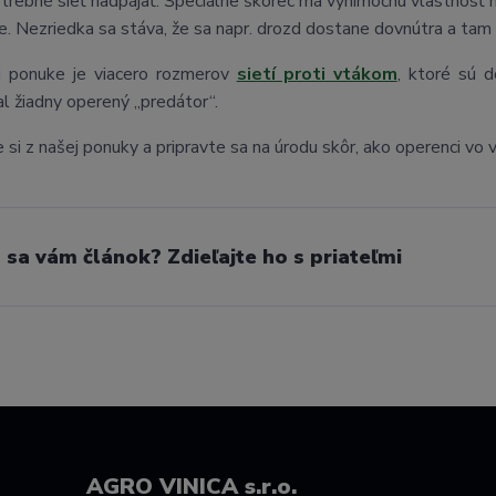
otrebné sieť nadpájať. Špeciálne škorec má výnimočnú vlastnosť ná
ije. Nezriedka sa stáva, že sa napr. drozd dostane dovnútra a tam 
j ponuke je viacero rozmerov
sietí proti vtákom
, ktoré sú 
l žiadny operený „predátor“.
 si z našej ponuky a pripravte sa na úrodu skôr, ako operenci vo 
l sa vám článok? Zdieľajte ho s priateľmi
AGRO VINICA s.r.o.