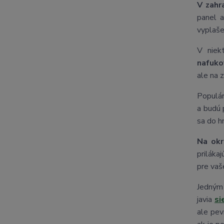
V zahr
panel a
vyplaše
V niek
nafuko
ale na 
Populár
a budú 
sa do h
Na okr
priláka
pre vaš
Jedným 
javia
si
ale pev