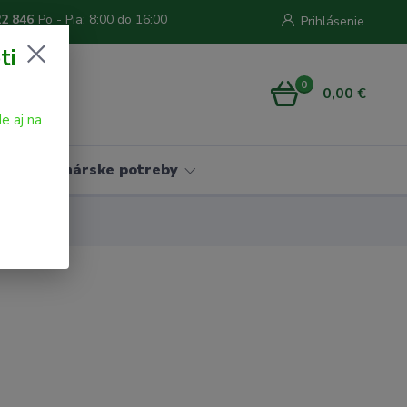
22 846
Po - Pia: 8:00 do 16:00
Prihlásenie
ti
0
0,00 €
e aj na
Vinárske potreby