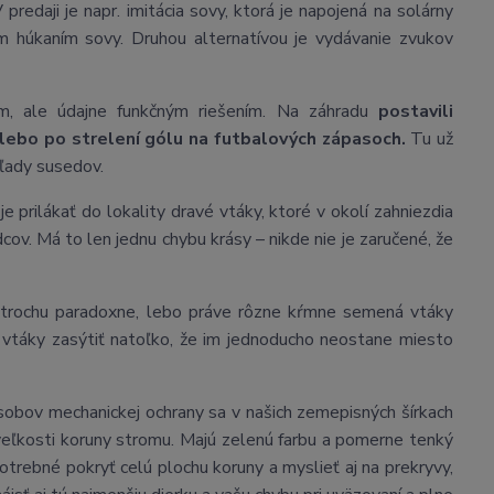
 predaji je napr. imitácia sovy, ktorá je napojená na solárny
m húkaním sovy. Druhou alternatívou je vydávanie zvukov
nym, ale údajne funkčným riešením. Na záhradu
postavili
lebo po strelení gólu na futbalových zápasoch.
Tu už
hľady susedov.
e prilákať do lokality dravé vtáky, ktoré v okolí zahniezdia
. Má to len jednu chybu krásy – nikde nie je zaručené, že
trochu paradoxne, lebo práve rôzne kŕmne semená vtáky
 vtáky zasýtiť natoľko, že im jednoducho neostane miesto
pôsobov mechanickej ochrany sa v našich zemepisných šírkach
 veľkosti koruny stromu. Majú zelenú farbu a pomerne tenký
otrebné pokryť celú plochu koruny a myslieť aj na prekryvy,