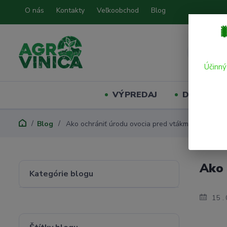
O nás
Kontakty
Veľkoobchod
Blog

Účinný
VÝPREDAJ
Domáci mil
Blog
Ako ochrániť úrodu ovocia pred vtákmi?
Ako 
Kategórie blogu
15