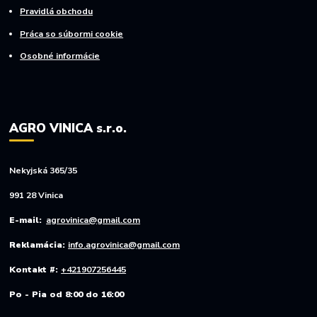
Pravidlá obchodu
Práca so súbormi cookie
Osobné informácie
AGRO VINICA s.r.o.
Nekyjská 365/35
991 28 Vinica
E-mail:
agrovinica@gmail.com
Reklamácia:
info.agrovinica@gmail.com
Kontakt #:
+421907256445
Po - Pia od 8:00 do 16:00