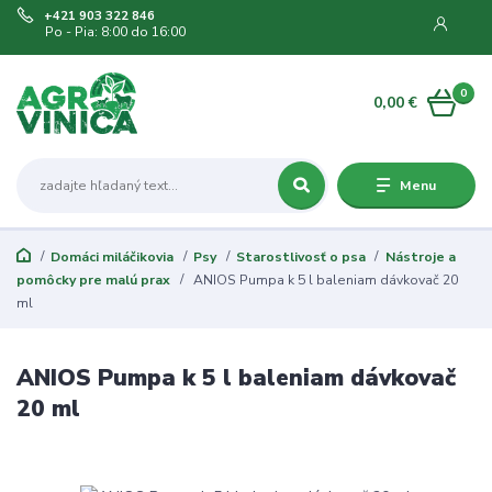
+421 903 322 846
Po - Pia: 8:00 do 16:00
0
0,00 €
Menu
Domáci miláčikovia
Psy
Starostlivosť o psa
Nástroje a
pomôcky pre malú prax
ANIOS Pumpa k 5 l baleniam dávkovač 20
ml
ANIOS Pumpa k 5 l baleniam dávkovač
20 ml