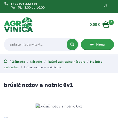
+421 903 322 846
Po - Pia: 8:00 do 16:00
0
0,00 €
Menu
Záhrada
Náradie
Ručné záhradné náradie
Nožnice
záhradné
brúsič nožov a nožníc 6v1
brúsič nožov a nožníc 6v1