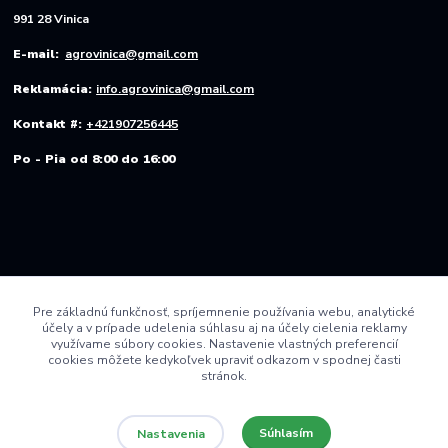
991 28 Vinica
E-mail:
agrovinica@gmail.com
Reklamácia:
info.agrovinica@gmail.com
Kontakt #:
+421907256445
Po - Pia od 8:00 do 16:00
Pre základnú funkčnosť, spríjemnenie používania webu, analytické
účely a v prípade udelenia súhlasu aj na účely cielenia reklamy
využívame súbory cookies. Nastavenie vlastných preferencií
cookies môžete kedykoľvek upraviť odkazom v spodnej časti
stránok.
Súhlasím
Nastavenia