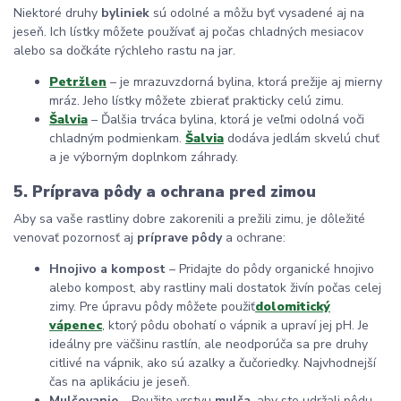
Niektoré druhy
byliniek
sú odolné a môžu byť vysadené aj na
jeseň. Ich lístky môžete používať aj počas chladných mesiacov
alebo sa dočkáte rýchleho rastu na jar.
Petržlen
–
je mrazuvzdorná bylina, ktorá prežije aj mierny
mráz. Jeho lístky môžete zbierať prakticky celú zimu.
Šalvia
– Ďalšia trváca bylina, ktorá je veľmi odolná voči
chladným podmienkam.
Šalvia
dodáva jedlám skvelú chuť
a je výborným doplnkom záhrady.
5. Príprava pôdy a ochrana pred zimou
Aby sa vaše rastliny dobre zakorenili a prežili zimu, je dôležité
venovať pozornosť aj
príprave pôdy
a ochrane:
Hnojivo a kompost
– Pridajte do pôdy organické hnojivo
alebo kompost, aby rastliny mali dostatok živín počas celej
zimy. Pre úpravu pôdy môžete použiť
dolomitický
vápenec
, ktorý pôdu obohatí o vápnik a upraví jej pH. Je
ideálny pre väčšinu rastlín, ale neodporúča sa pre druhy
citlivé na vápnik, ako sú azalky a čučoriedky. Najvhodnejší
čas na aplikáciu je jeseň.
Mulčovanie
– Použite vrstvu
mulča
, aby ste udržali pôdu