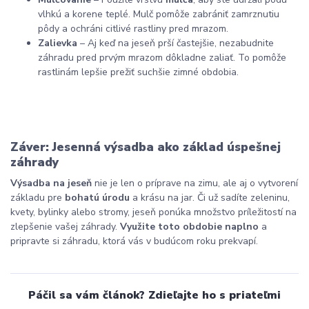
vlhkú a korene teplé. Mulč pomôže zabrániť zamrznutiu
pôdy a ochráni citlivé rastliny pred mrazom.
Zalievka
– Aj keď na jeseň prší častejšie, nezabudnite
záhradu pred prvým mrazom dôkladne zaliať. To pomôže
rastlinám lepšie prežiť suchšie zimné obdobia.
Záver: Jesenná výsadba ako základ úspešnej
záhrady
Výsadba na jeseň
nie je len o príprave na zimu, ale aj o vytvorení
základu pre
bohatú úrodu
a krásu na jar. Či už sadíte zeleninu,
kvety, bylinky alebo stromy, jeseň ponúka množstvo príležitostí na
zlepšenie vašej záhrady.
Využite toto obdobie naplno
a
pripravte si záhradu, ktorá vás v budúcom roku prekvapí.
Páčil sa vám článok? Zdieľajte ho s priateľmi