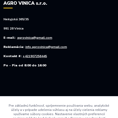
AGRO VINICA s.r.o.
Nekyjská 365/35
991 28 Vinica
E-mail:
agrovinica@gmail.com
Reklamácia:
info.agrovinica@gmail.com
Kontakt #:
+421907256445
Po - Pia od 8:00 do 16:00
Pre základnú funkčnosť, spríjemnenie používania webu, analytické
účely a v prípade udelenia súhlasu aj na účely cielenia reklamy
využívame súbory cookies. Nastavenie vlastných preferencií