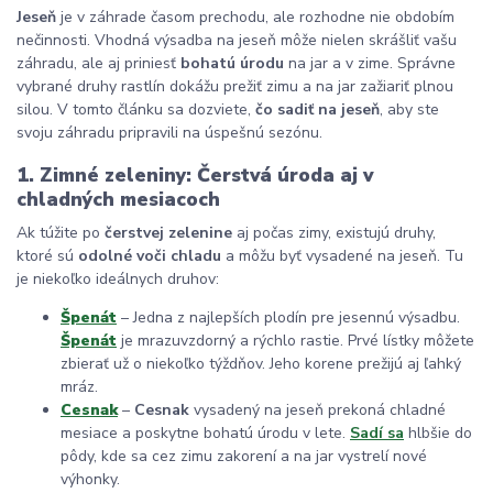
Jeseň
je v záhrade časom prechodu, ale rozhodne nie obdobím
nečinnosti. Vhodná výsadba na jeseň môže nielen skrášliť vašu
záhradu, ale aj priniesť
bohatú úrodu
na jar a v zime. Správne
vybrané druhy rastlín dokážu prežiť zimu a na jar zažiariť plnou
silou. V tomto článku sa dozviete,
čo sadiť na jeseň
, aby ste
svoju záhradu pripravili na úspešnú sezónu.
1. Zimné zeleniny: Čerstvá úroda aj v
chladných mesiacoch
Ak túžite po
čerstvej zelenine
aj počas zimy, existujú druhy,
ktoré sú
odolné voči chladu
a môžu byť vysadené na jeseň. Tu
je niekoľko ideálnych druhov:
Špenát
– Jedna z najlepších plodín pre jesennú výsadbu.
Špenát
je mrazuvzdorný a rýchlo rastie. Prvé lístky môžete
zbierať už o niekoľko týždňov. Jeho korene prežijú aj ľahký
mráz.
Cesnak
–
Cesnak
vysadený na jeseň prekoná chladné
mesiace a poskytne bohatú úrodu v lete.
Sadí sa
hlbšie do
pôdy, kde sa cez zimu zakorení a na jar vystrelí nové
výhonky.