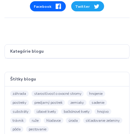
Facebook
Twitter
Kategórie blogu
Štítky blogu
záhrada
starostlivosť o ovocné stromy
hnojenie
postreky
predjarný postrek
zemiaky
sadenie
substráty
izbové kvety
balkónové kvety
hnojivo
trávnik
ruže
hlodavce
úroda
skladovanie zeleniny
pôda
pestovanie