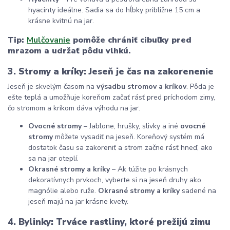
hyacinty ideálne. Sadia sa do hĺbky približne 15 cm a
krásne kvitnú na jar.
Tip:
Mulčovanie
pomôže chrániť cibuľky pred
mrazom a udržať pôdu vlhkú.
3. Stromy a kríky: Jeseň je čas na zakorenenie
Jeseň je skvelým časom na
výsadbu stromov a kríkov
. Pôda je
ešte teplá a umožňuje koreňom začať rásť pred príchodom zimy,
čo stromom a kríkom dáva výhodu na jar.
Ovocné stromy
– Jablone, hrušky, slivky a iné
ovocné
stromy
môžete vysadiť na jeseň. Koreňový systém má
dostatok času sa zakoreniť a strom začne rásť hneď, ako
sa na jar oteplí.
Okrasné stromy a kríky
– Ak túžite po krásnych
dekoratívnych prvkoch, vyberte si na jeseň druhy ako
magnólie alebo ruže.
Okrasné stromy a kríky
sadené na
jeseň majú na jar krásne kvety.
4. Bylinky: Trváce rastliny, ktoré prežijú zimu