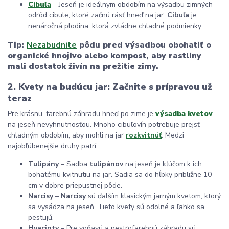
Cibuľa
– Jeseň je ideálnym obdobím na výsadbu zimných
odrôd cibule, ktoré začnú rásť hneď na jar.
Cibuľa
je
nenáročná plodina, ktorá zvládne chladné podmienky.
Tip:
Nezabudnite
pôdu pred výsadbou obohatiť o
organické hnojivo alebo kompost, aby rastliny
mali dostatok živín na prežitie zimy.
2. Kvety na budúcu jar: Začnite s prípravou už
teraz
Pre krásnu, farebnú záhradu hneď po zime je
výsadba kvetov
na jeseň nevyhnutnosťou. Mnoho cibuľovín potrebuje prejsť
chladným obdobím, aby mohli na jar
rozkvitnúť
. Medzi
najobľúbenejšie druhy patrí:
Tulipány
– Sadba
tulipánov
na jeseň je kľúčom k ich
bohatému kvitnutiu na jar. Sadia sa do hĺbky približne 10
cm v dobre priepustnej pôde.
Narcisy
–
Narcisy
sú ďalším klasickým jarným kvetom, ktorý
sa vysádza na jeseň. Tieto kvety sú odolné a ľahko sa
pestujú.
Hyacinty
– Pre voňavú a pestrofarebnú záhradu sú