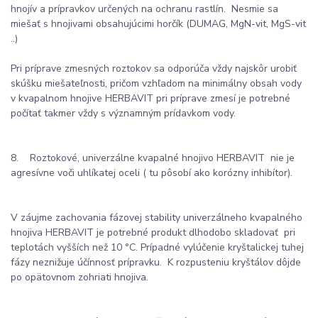
hnojív a prípravkov určených na ochranu rastlín. Nesmie sa
miešať s hnojivami obsahujúcimi horčík (DUMAG, MgN-vit, MgS-vit
..)
Pri príprave zmesných roztokov sa odporúča vždy najskôr urobiť
skúšku miešateľnosti, pričom vzhľadom na minimálny obsah vody
v kvapalnom hnojive HERBAVIT pri príprave zmesí je potrebné
počítať takmer vždy s významným prídavkom vody.
8. Roztokové, univerzálne kvapalné hnojivo HERBAVIT nie je
agresívne voči uhlíkatej oceli ( tu pôsobí ako korózny inhibítor).
V záujme zachovania fázovej stability univerzálneho kvapalného
hnojiva HERBAVIT je potrebné produkt dlhodobo skladovať pri
teplotách vyšších než 10 °C. Prípadné vylúčenie kryštalickej tuhej
fázy neznižuje účínnosť prípravku. K rozpusteniu kryštálov dôjde
po opätovnom zohriati hnojiva.