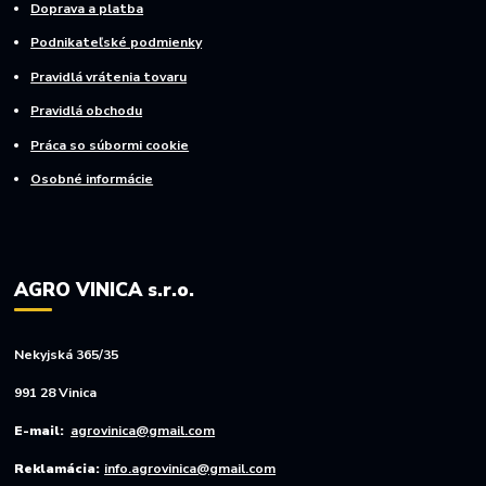
Doprava a platba
Podnikateľské podmienky
Pravidlá vrátenia tovaru
Pravidlá obchodu
Práca so súbormi cookie
Osobné informácie
AGRO VINICA s.r.o.
Nekyjská 365/35
991 28 Vinica
E-mail:
agrovinica@gmail.com
Reklamácia:
info.agrovinica@gmail.com