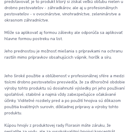
predstavovať, je to produkt ktorý si získal veľkú obľubu nielen u
drobno pestovateľov - záhradkárov, ale aj u profesionálnych
pestovateľov - v ovocinárstve, vinohradníctve, zeleninárstve a
okrasnom záhradníctve.
Môže sa aplikovať aj formou zálievky ale odporúča sa aplikovať
hlavne formou postreku na list.
Jeho prednosťou je možnosť miešania s prípravkami na ochranu
rastlín mimo prípravkov obsahujúcich vápnik, horčík a síru.
Jeho široké použitie a obľúbenosť v profesionálnej sfére a medzi
tisícmi drobno pestovateľov presviedča, že za dlhoročné obdobie
výroby tohto produktu sú dosiahnuté výsledky pri jeho používaní
spoľahlivé, stabilné a najmä vždy zabezpečujúce očakávané
účinky. Viditeľné rozdiely pred a po použití hnojiva sú dôkazom
použitia kvalitných surovín, dôkladnej prípravy a výroby tohto
produktu.
Kúpou hnojív z produktovej rady Florasin máte záruku, že
neplatíte za vodu, ale za vysokokvalitný hnojivý koncentrát.