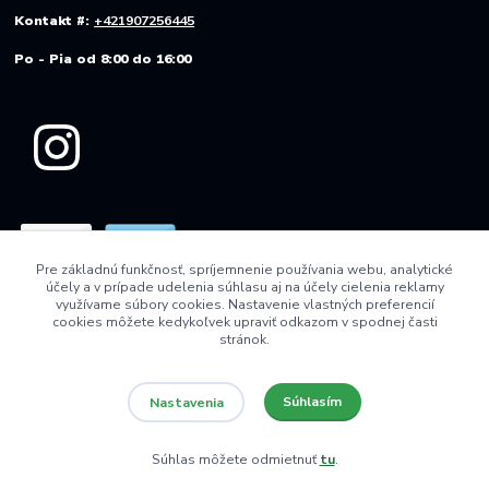
Kontakt #:
+421907256445
Po - Pia od 8:00 do 16:00
Pre základnú funkčnosť, spríjemnenie používania webu, analytické
účely a v prípade udelenia súhlasu aj na účely cielenia reklamy
využívame súbory cookies. Nastavenie vlastných preferencií
cookies môžete kedykoľvek upraviť odkazom v spodnej časti
stránok.
Súhlasím
Nastavenia
© 2022 AGRO VINICA s.r.o.
Súhlas môžete odmietnuť
tu
.
Vytvorené na
Eshop-rychlo.sk