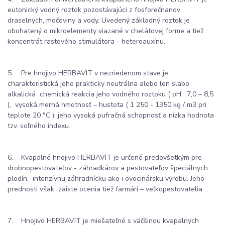
eutonický vodný roztok pozostávajúci z fosforečnanov
draselných, močoviny a vody. Uvedený základný roztok je
obohatený o mikroelementy viazané v chelátovej forme a tiež
koncentrát rastového stimulátora - heteroauxínu.
5. Pre hnojivo HERBAVIT v nezriedenom stave je
charakteristická jeho prakticky neutrálna alebo len slabo
alkalická chemická reakcia jeho vodného roztoku ( pH : 7,0 – 8,5
), vysoká merná hmotnosť – hustota ( 1 250 - 1350 kg / m3 pri
teplote 20 °C ), jeho vysoká pufračná schopnosť a nízka hodnota
tzv. soľného indexu.
6. Kvapalné hnojivo HERBAVIT je určené predovšetkým pre
drobnopestovateľov - záhradkárov a pestovateľov špeciálnych
plodín, intenzívnu záhradnícku ako i ovocinársku výrobu. Jeho
prednosti však zaiste ocenia tiež farmári – veľkopestovatelia.
7. Hnojivo HERBAVIT je miešateľné s väčšinou kvapalných