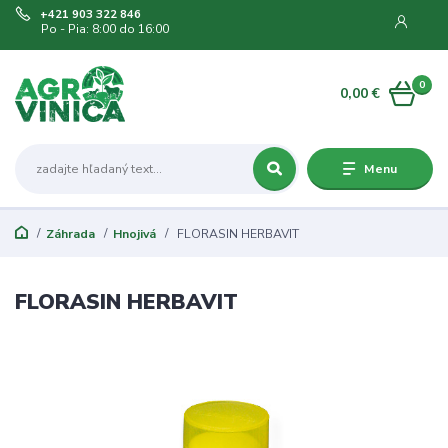
+421 903 322 846
Po - Pia: 8:00 do 16:00
0
0,00 €
Menu
Záhrada
Hnojivá
FLORASIN HERBAVIT
FLORASIN HERBAVIT