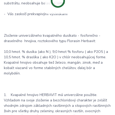
substrátu, neobsahuje balastné látky
- Vás zaskočí prekvapivými výsledkami
Zloženie univerzálneho kvapalného dusíkato - fosforečno -
draselného hnojiva, roztokového typu Florasin Herbavit:
10,0 hmot. % dusíka (ako N ), 9,0 hmot % fosforu ( ako P2O5 ) a
10,5 hmot. % draslíka ( ako K2O ) v chlór neobsahujúcej forme.
Kvapalné hnojivo obsahuje tiež železo, mangán, zinok, meď a
kobalt viazané vo forme stabilných chelátov, ďalej bór a
molybdén.
1. Kvapalné hnojivo HERBAVIT má univerzálne použitie.
Vzhľadom na svoje zloženie a bezchloridový charakter je zvlášť
vhodným zdrojom základných rastlinných a stopových rastlinných
živín pre všetky druhy zeleniny, okrasných rastlín, ovocných