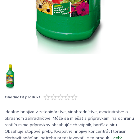
Ohodnotiť produkt
Ideálne hnojivo v zeleninárstve, vinohradníctve, ovocinárstve a
okrasnom záhradníctve. Môže sa miešať s prípravkami na ochranu
rastlín mimo prípravkov obsahujúcich vápnik, horčík a síru.
Obsahuje stopové prvky. Kvapalný hnojivý koncentrát Florasin
Herbavit snáď ani netreba predstavovať, je to produk...
celý