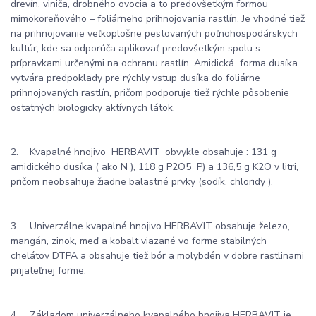
drevín, viniča, drobného ovocia a to predovšetkým formou
mimokoreňového – foliárneho prihnojovania rastlín. Je vhodné tiež
na prihnojovanie veľkoplošne pestovaných poľnohospodárskych
kultúr, kde sa odporúča aplikovať predovšetkým spolu s
prípravkami určenými na ochranu rastlín. Amidická forma dusíka
vytvára predpoklady pre rýchly vstup dusíka do foliárne
prihnojovaných rastlín, pričom podporuje tiež rýchle pôsobenie
ostatných biologicky aktívnych látok.
2. Kvapalné hnojivo HERBAVIT obvykle obsahuje : 131 g
amidického dusíka ( ako N ), 118 g P2O5 P) a 136,5 g K2O v litri,
pričom neobsahuje žiadne balastné prvky (sodík, chloridy ).
3. Univerzálne kvapalné hnojivo HERBAVIT obsahuje železo,
mangán, zinok, meď a kobalt viazané vo forme stabilných
chelátov DTPA a obsahuje tiež bór a molybdén v dobre rastlinami
prijateľnej forme.
4. Základom univerzálneho kvapalného hnojiva HERBAVIT je