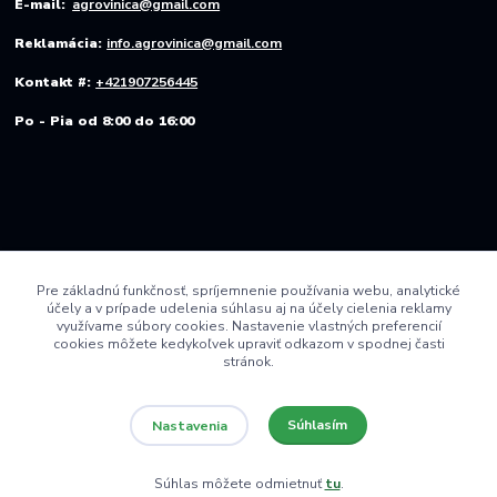
E-mail:
agrovinica@gmail.com
Reklamácia:
info.agrovinica@gmail.com
Kontakt #:
+421907256445
Po - Pia od 8:00 do 16:00
Pre základnú funkčnosť, spríjemnenie používania webu, analytické
účely a v prípade udelenia súhlasu aj na účely cielenia reklamy
využívame súbory cookies. Nastavenie vlastných preferencií
cookies môžete kedykoľvek upraviť odkazom v spodnej časti
stránok.
Súhlasím
Nastavenia
© 2022 AGRO VINICA s.r.o.
Súhlas môžete odmietnuť
tu
.
Vytvorené na
Eshop-rychlo.sk