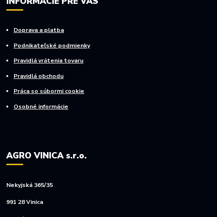
INFORMÁCIE PRE VÁS
Doprava a platba
Podnikateľské podmienky
Pravidlá vrátenia tovaru
Pravidlá obchodu
Práca so súbormi cookie
Osobné informácie
AGRO VINICA s.r.o.
Nekyjská 365/35
991 28 Vinica