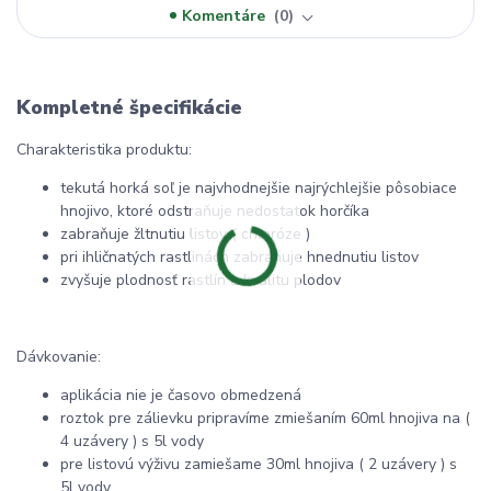
Komentáre
0
Kompletné špecifikácie
Charakteristika produktu:
tekutá horká soľ je najvhodnejšie najrýchlejšie pôsobiace
hnojivo, ktoré odstraňuje nedostatok horčíka
zabraňuje žltnutiu listov ( chloróze )
pri ihličnatých rastlinách zabraňuje hnednutiu listov
zvyšuje plodnosť rastlín a kvalitu plodov
Dávkovanie:
aplikácia nie je časovo obmedzená
roztok pre zálievku pripravíme zmiešaním 60ml hnojiva na (
4 uzávery ) s 5l vody
pre listovú výživu zamiešame 30ml hnojiva ( 2 uzávery ) s
5l vody