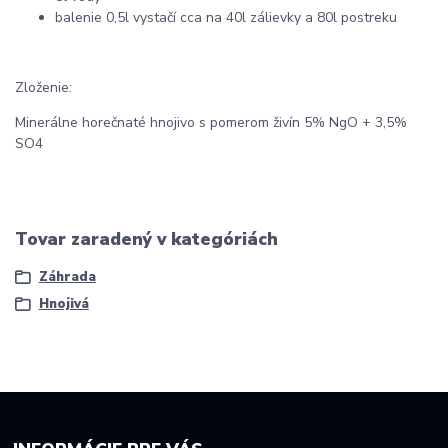
balenie 0,5l vystačí cca na 40l zálievky a 80l postreku
Zloženie:
Minerálne horečnaté hnojivo s pomerom živín 5% NgO + 3,5%
SO4
Tovar zaradený v kategóriách
Záhrada
Hnojivá