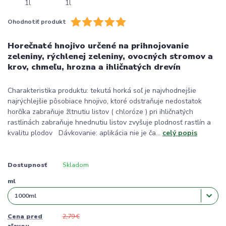
Ohodnotiť produkt
Horečnaté hnojivo určené na prihnojovanie
zeleniny, rýchlenej zeleniny, ovocných stromov a
krov, chmeľu, hrozna a ihličnatých drevín
Charakteristika produktu: tekutá horká soľ je najvhodnejšie
najrýchlejšie pôsobiace hnojivo, ktoré odstraňuje nedostatok
horčíka zabraňuje žltnutiu listov ( chloróze ) pri ihličnatých
rastlinách zabraňuje hnednutiu listov zvyšuje plodnosť rastlín a
kvalitu plodov Dávkovanie: aplikácia nie je ča...
celý popis
Dostupnosť
Skladom
ml
Cena pred
2,79 €
zľavou