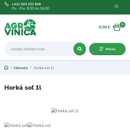
+421 903 322 846
Po - Pia: 8:00 do 16:00
0
0,00 €
Menu
Záhrada
Horká soľ 1l
Horká soľ 1l