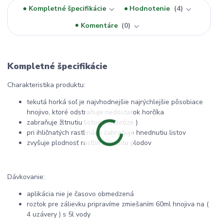
Kompletné špecifikácie
Hodnotenie
4
Komentáre
0
Kompletné špecifikácie
Charakteristika produktu:
tekutá horká soľ je najvhodnejšie najrýchlejšie pôsobiace
hnojivo, ktoré odstraňuje nedostatok horčíka
zabraňuje žltnutiu listov ( chloróze )
pri ihličnatých rastlinách zabraňuje hnednutiu listov
zvyšuje plodnosť rastlín a kvalitu plodov
Dávkovanie:
aplikácia nie je časovo obmedzená
roztok pre zálievku pripravíme zmiešaním 60ml hnojiva na (
4 uzávery ) s 5l vody