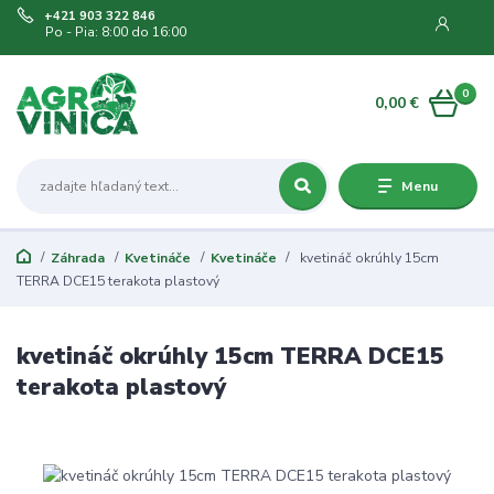
+421 903 322 846
Po - Pia: 8:00 do 16:00
0
0,00 €
Menu
Záhrada
Kvetináče
Kvetináče
kvetináč okrúhly 15cm
TERRA DCE15 terakota plastový
kvetináč okrúhly 15cm TERRA DCE15
terakota plastový