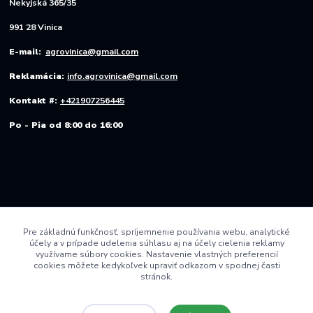
Nekyjská 365/35
991 28 Vinica
E-mail:
agrovinica@gmail.com
Reklamácia:
info.agrovinica@gmail.com
Kontakt #:
+421907256445
Po - Pia od 8:00 do 16:00
Pre základnú funkčnosť, spríjemnenie používania webu, analytické
účely a v prípade udelenia súhlasu aj na účely cielenia reklamy
využívame súbory cookies. Nastavenie vlastných preferencií
cookies môžete kedykoľvek upraviť odkazom v spodnej časti
stránok.