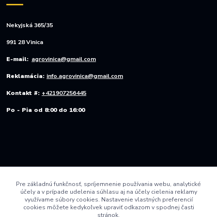
Nekyjská 365/35
991 28 Vinica
E-mail:
agrovinica@gmail.com
Reklamácia:
info.agrovinica@gmail.com
Kontakt #:
+421907256445
Po - Pia od 8:00 do 16:00
Pre základnú funkčnosť, spríjemnenie používania webu, analytické
účely a v prípade udelenia súhlasu aj na účely cielenia reklamy
využívame súbory cookies. Nastavenie vlastných preferencií
cookies môžete kedykoľvek upraviť odkazom v spodnej časti
stránok.