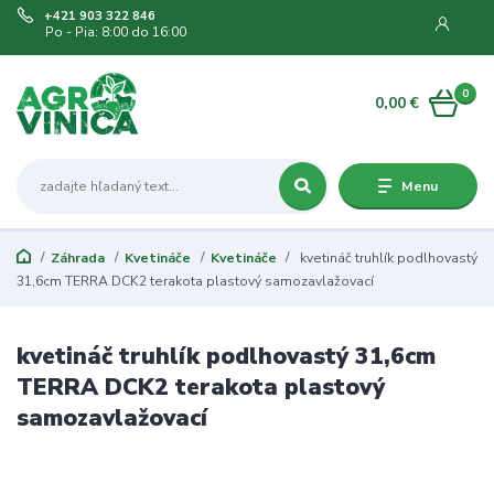
+421 903 322 846
Po - Pia: 8:00 do 16:00
0
0,00 €
Menu
Záhrada
Kvetináče
Kvetináče
kvetináč truhlík podlhovastý
31,6cm TERRA DCK2 terakota plastový samozavlažovací
kvetináč truhlík podlhovastý 31,6cm
TERRA DCK2 terakota plastový
samozavlažovací