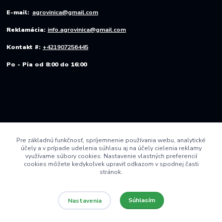
E-mail:
agrovinica@gmail.com
Reklamácia:
info.agrovinica@gmail.com
Kontakt #:
+421907256445
Po - Pia od 8:00 do 16:00
Pre základnú funkčnosť, spríjemnenie používania webu, analytické
účely a v prípade udelenia súhlasu aj na účely cielenia reklamy
využívame súbory cookies. Nastavenie vlastných preferencií
cookies môžete kedykoľvek upraviť odkazom v spodnej časti
stránok.
Súhlasím
Nastavenia
© 2022 AGRO VINICA s.r.o.