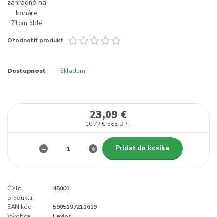
Ohodnotiť produkt
Dostupnosť
Skladom
23,09 €
18,77 €
bez DPH
Pridať do košíka
Číslo
45001
produktu:
EAN kód:
5905197211619
Výrobca:
Levior