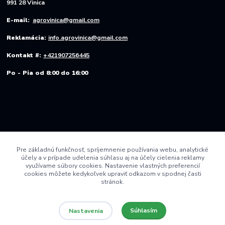
991 28 Vinica
E-mail:
agrovinica@gmail.com
Reklamácia:
info.agrovinica@gmail.com
Kontakt #:
+421907256445
Po - Pia od 8:00 do 16:00
Pre základnú funkčnosť, spríjemnenie používania webu, analytické
účely a v prípade udelenia súhlasu aj na účely cielenia reklamy
využívame súbory cookies. Nastavenie vlastných preferencií
cookies môžete kedykoľvek upraviť odkazom v spodnej časti
stránok.
Súhlasím
Nastavenia