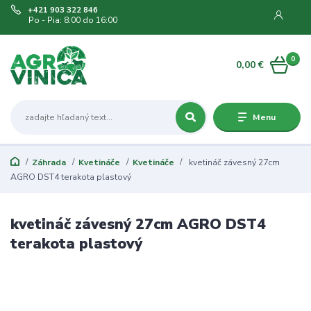
+421 903 322 846
Po - Pia: 8:00 do 16:00
0
0,00 €
Menu
Záhrada
Kvetináče
Kvetináče
kvetináč závesný 27cm
AGRO DST4 terakota plastový
kvetináč závesný 27cm AGRO DST4
terakota plastový