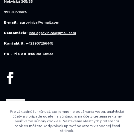
Nekyjská 365/35
991 28 Vinica
E-mail:
agrovinica@gmail.com
Reklamácia:
info.agrovinica@gmail.com
Kontakt #:
+421907256445
Po - Pia od 8:00 do 16:00
Pre základnú funkčnosť, spríjemnenie používania webu, analytické
účely a v prípade udelenia súhlasu aj na účely cielenia reklamy
využívame súbory cookies. Nastavenie vlastných preferencií
cookies môžete kedykoľvek upraviť odkazom v spodnej časti
stránok.