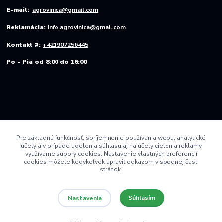
E-mail:
agrovinica@gmail.com
Reklamácia:
info.agrovinica@gmail.com
Kontakt #:
+421907256445
Po - Pia od 8:00 do 16:00
Pre základnú funkčnosť, spríjemnenie používania webu, analytické
účely a v prípade udelenia súhlasu aj na účely cielenia reklamy
využívame súbory cookies. Nastavenie vlastných preferencií
cookies môžete kedykoľvek upraviť odkazom v spodnej časti
stránok.
Súhlasím
Nastavenia
© 2022 AGRO VINICA s.r.o.