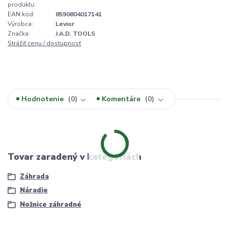
produktu:
EAN kód:
8590804017141
Výrobca:
Levior
Značka:
J.A.D. TOOLS
Strážiť cenu / dostupnosť
Hodnotenie
0
Komentáre
0
Tovar zaradený v kategóriách
Záhrada
Náradie
Nožnice záhradné