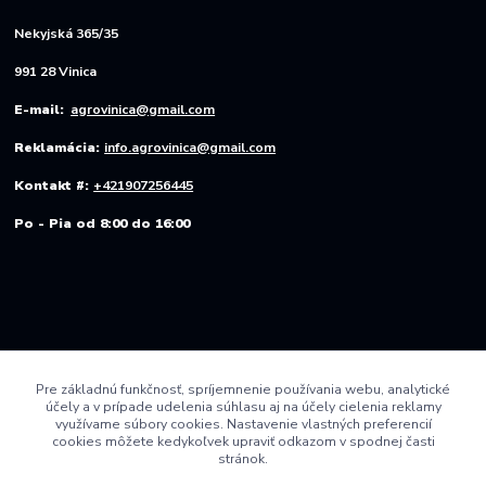
Nekyjská 365/35
991 28 Vinica
E-mail:
agrovinica@gmail.com
Reklamácia:
info.agrovinica@gmail.com
Kontakt #:
+421907256445
Po - Pia od 8:00 do 16:00
Pre základnú funkčnosť, spríjemnenie používania webu, analytické
účely a v prípade udelenia súhlasu aj na účely cielenia reklamy
využívame súbory cookies. Nastavenie vlastných preferencií
cookies môžete kedykoľvek upraviť odkazom v spodnej časti
stránok.