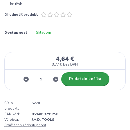
Ohodnotiť produkt
Dostupnosť
Skladom
4,64 €
3,77 €
bez DPH
Pridať do košíka
Číslo
5270
produktu:
EAN kód:
8594013791250
Výrobca:
J.A.D. TOOLS
Strážiť cenu / dostupnosť