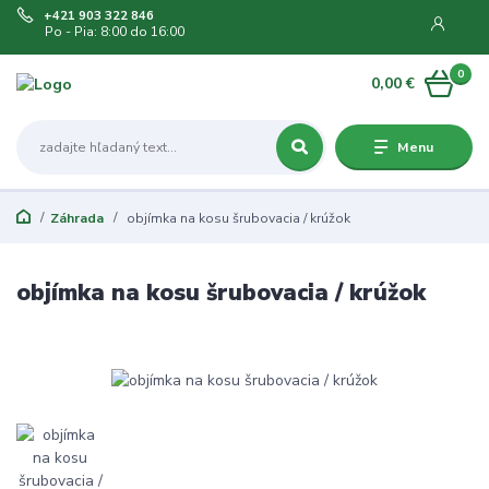
+421 903 322 846
Po - Pia: 8:00 do 16:00
0
0,00 €
Menu
Záhrada
objímka na kosu šrubovacia / krúžok
objímka na kosu šrubovacia / krúžok