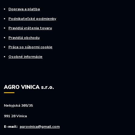
Doprava a platba
Podnikateľské podmienky
Pravidlá vrátenia tovaru
Pravidlá obchodu
Práca so súbormi cookie
Osobné informácie
AGRO VINICA s.r.o.
Nekyjská 365/35
991 28 Vinica
E-mail:
agrovinica@gmail.com