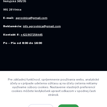
Nekyjská 365/35
991 28 Vinica
E-mail:
agrovinica@gmail.com
Reklamácia:
info.agrovinica@gmail.com
Kontakt #:
+421907256445
Po - Pia od 8:00 do 16:00
Pre základnú funkčnosť, spríjemnenie používania webu, analytické
účely a v prípade udelenia súhlasu aj na účely cielenia reklamy
využívame súbory cookies. Nastavenie vlastných preferencií
cookies môžete kedykoľvek upraviť odkazom v spodnej časti
stránok.