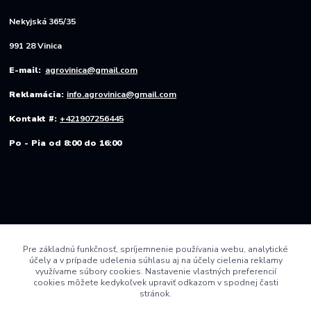
Nekyjská 365/35
991 28 Vinica
E-mail:
agrovinica@gmail.com
Reklamácia:
info.agrovinica@gmail.com
Kontakt #:
+421907256445
Po - Pia od 8:00 do 16:00
Pre základnú funkčnosť, spríjemnenie používania webu, analytické
účely a v prípade udelenia súhlasu aj na účely cielenia reklamy
využívame súbory cookies. Nastavenie vlastných preferencií
cookies môžete kedykoľvek upraviť odkazom v spodnej časti
stránok.