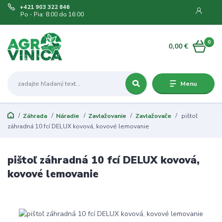
+421 903 322 846
Po - Pia: 8:00 do 16:00
0
0,00 €
Menu
Záhrada
Náradie
Zavlažovanie
Zavlažovače
pištoľ
záhradná 10 fcí DELUX kovová, kovové lemovanie
pištoľ záhradná 10 fcí DELUX kovová,
kovové lemovanie