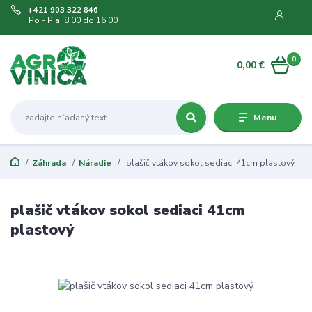
+421 903 322 846
Po - Pia: 8:00 do 16:00
0
0,00 €
Menu
Záhrada
Náradie
plašič vtákov sokol sediaci 41cm plastový
plašič vtákov sokol sediaci 41cm
plastový