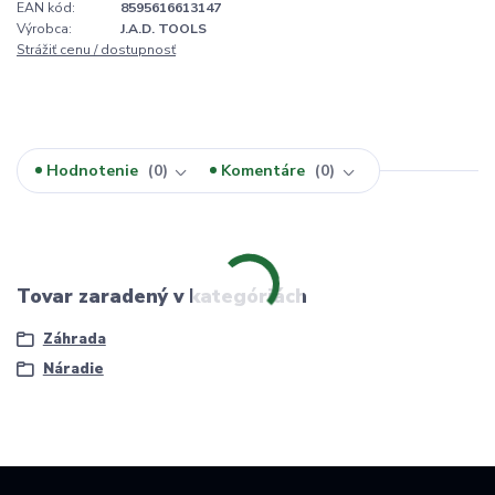
EAN kód:
8595616613147
Výrobca:
J.A.D. TOOLS
Strážiť cenu / dostupnosť
Hodnotenie
0
Komentáre
0
Tovar zaradený v kategóriách
Záhrada
Náradie