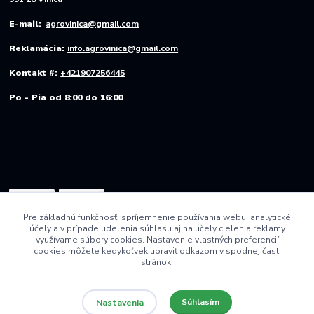
E-mail:
agrovinica@gmail.com
Reklamácia:
info.agrovinica@gmail.com
Kontakt #:
+421907256445
Po - Pia od 8:00 do 16:00
Pre základnú funkčnosť, spríjemnenie používania webu, analytické
účely a v prípade udelenia súhlasu aj na účely cielenia reklamy
využívame súbory cookies. Nastavenie vlastných preferencií
cookies môžete kedykoľvek upraviť odkazom v spodnej časti
stránok.
Súhlasím
Nastavenia