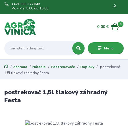
+421 903 322 846
Po - Pia: 8:00 do 16:00
0
0,00 €
Menu
Záhrada
Náradie
Postrekovače
Doplnky
postrekovač
1,5l tlakový záhradný Festa
postrekovač 1,5l tlakový záhradný
Festa