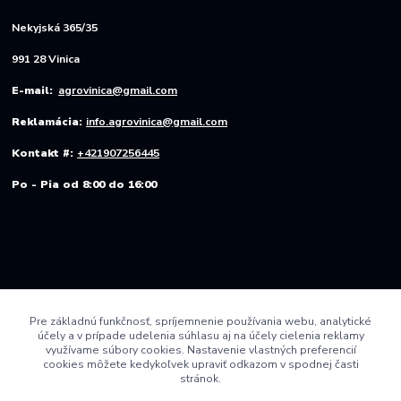
Nekyjská 365/35
991 28 Vinica
E-mail:
agrovinica@gmail.com
Reklamácia:
info.agrovinica@gmail.com
Kontakt #:
+421907256445
Po - Pia od 8:00 do 16:00
Pre základnú funkčnosť, spríjemnenie používania webu, analytické
účely a v prípade udelenia súhlasu aj na účely cielenia reklamy
využívame súbory cookies. Nastavenie vlastných preferencií
cookies môžete kedykoľvek upraviť odkazom v spodnej časti
stránok.