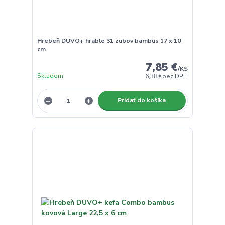
Hrebeň DUVO+ hrable 31 zubov bambus 17 x 10
cm
7,85 €
/
KS
Skladom
6,38 €
bez DPH
Pridať do košíka