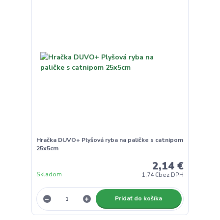
Hračka DUVO+ Plyšová ryba na paličke s catnipom
25x5cm
2,14 €
Skladom
1,74 €
bez DPH
Pridať do košíka