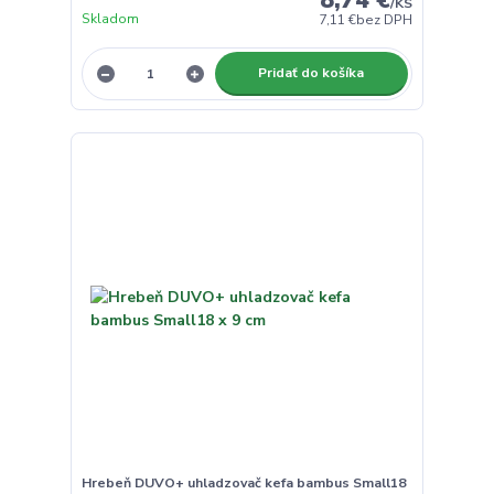
8,74 €
/
KS
Skladom
7,11 €
bez DPH
Pridať do košíka
Hrebeň DUVO+ uhladzovač kefa bambus Small18