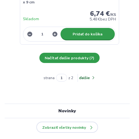
x 9 cm
6,74 €
/
KS
Skladom
5,48 €
bez DPH
Pridať do košíka
Načítať ďalšie produkty (7)
strana
z 2
ďalšie
Novinky
Zobraziť všetky novinky