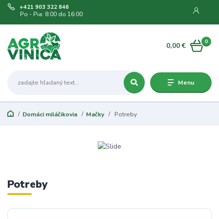
+421 903 322 846
Po - Pia: 8:00 do 16:00
0
0,00 €
Menu
Domáci miláčikovia
Mačky
Potreby
Potreby