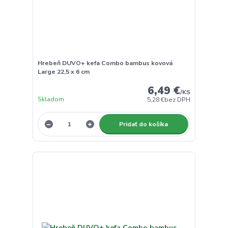
Hrebeň DUVO+ kefa Combo bambus kovová
Large 22,5 x 6 cm
6,49 €
/
KS
Skladom
5,28 €
bez DPH
Pridať do košíka