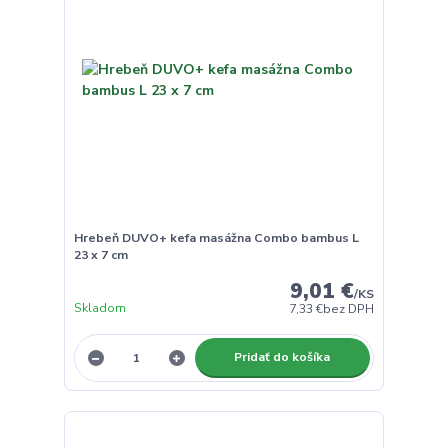
Hrebeň DUVO+ kefa masážna Combo bambus L
23 x 7 cm
9,01 €
/
KS
Skladom
7,33 €
bez DPH
Pridať do košíka